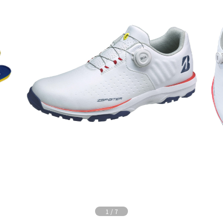
1
/
7