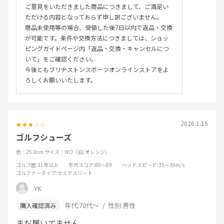
ご意見をいただきました商品につきまして、ご満足い
ただける内容となっておらず申し訳ございません。
商品未使用等の場合、受領した後7日以内で返品・交換
が可能です。条件や交換方法につきましては、ショッ
ピングガイドページ内「返品・交換・キャンセルにつ
いて」をご確認ください。
今後ともブリヂストンスポーツオンラインストアをよ
ろしくお願いいたします。
2026.1.15
ゴルフシューズ
色：25.0cm
サイズ：WO（白/オレンジ）
ゴルフ歴
:31年以上
平均スコア
:80～89
ヘッドスピード
:35～39m/s
ゴルファータイプ
:セミアスリート
YK
年代:
70代～
性別:
男性
まだ履いてません