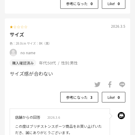
参考になった
0
Like!
0
2026.3.5
サイズ
色：28.0cm
サイズ：BK（黒）
no name
年代:
50代
性別:
男性
サイズ感が合わない
参考になった
3
Like!
0
店舗からの回答
2026.3.6
この度はブリヂストンスポーツ商品をお買い上げいた
だき、誠にありがとうございます。