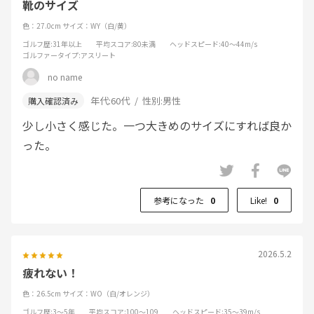
靴のサイズ
色：27.0cm
サイズ：WY（白/黄）
ゴルフ歴
:31年以上
平均スコア
:80未満
ヘッドスピード
:40～44m/s
ゴルファータイプ
:アスリート
no name
年代:
60代
性別:
男性
少し小さく感じた。一つ大きめのサイズにすれば良か
った。
参考になった
0
Like!
0
2026.5.2
疲れない！
色：26.5cm
サイズ：WO（白/オレンジ）
ゴルフ歴
:3～5年
平均スコア
:100～109
ヘッドスピード
:35～39m/s