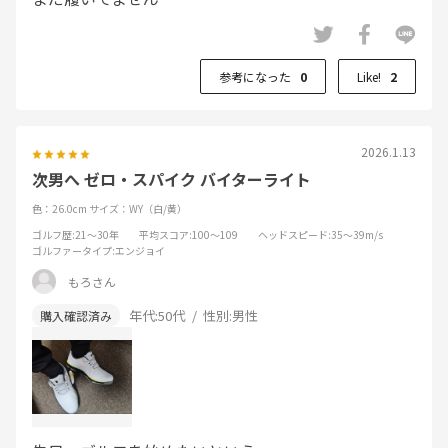
参考になった
0
Like!
2
2026.1.13
次男へ ゼロ・スパイク バイターライト
色：26.0cm
サイズ：WY（白/黄）
ゴルフ歴
:21～30年
平均スコア
:100～109
ヘッドスピード
:35～39m/s
ゴルファータイプ
:エンジョイ
もろさん
年代:
50代
性別:
男性