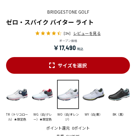
BRIDGESTONE GOLF
ゼロ・スパイク バイター ライト
レビューを見る
[24]
オープン価格
￥17,490
サイズを選択
TR（トリコロー
WG（白/グレ
WO（白/オレン
WY（白/黄）
BK（黒）
ル）★限定色
ー）★限定色
ジ）
ポイント還元
0ポイント