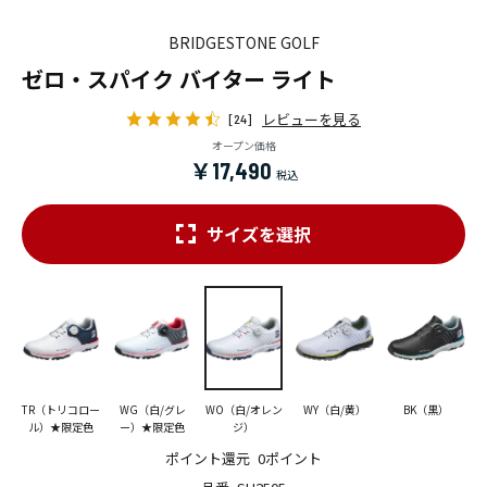
BRIDGESTONE GOLF
ゼロ・スパイク バイター ライト
レビューを見る
[24]
オープン価格
￥17,490
サイズを選択
TR（トリコロー
WG（白/グレ
WO（白/オレン
WY（白/黄）
BK（黒）
ル）★限定色
ー）★限定色
ジ）
ポイント還元
0ポイント