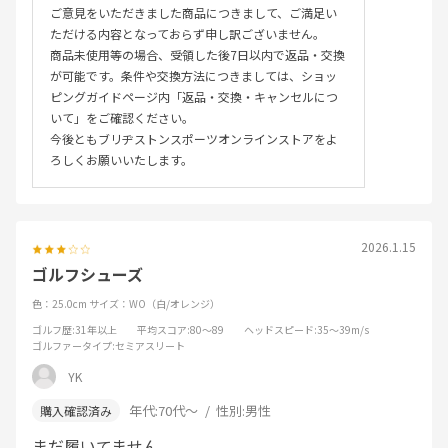
ご意見をいただきました商品につきまして、ご満足い
ただける内容となっておらず申し訳ございません。
商品未使用等の場合、受領した後7日以内で返品・交換
が可能です。条件や交換方法につきましては、ショッ
ピングガイドページ内「返品・交換・キャンセルにつ
いて」をご確認ください。
今後ともブリヂストンスポーツオンラインストアをよ
ろしくお願いいたします。
2026.1.15
ゴルフシューズ
色：25.0cm
サイズ：WO（白/オレンジ）
ゴルフ歴
:31年以上
平均スコア
:80～89
ヘッドスピード
:35～39m/s
ゴルファータイプ
:セミアスリート
YK
年代:
70代～
性別:
男性
まだ履いてません