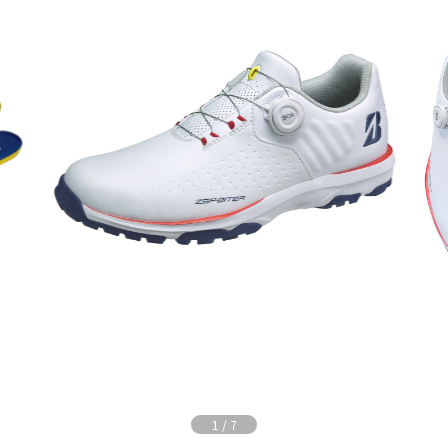
1
/
7