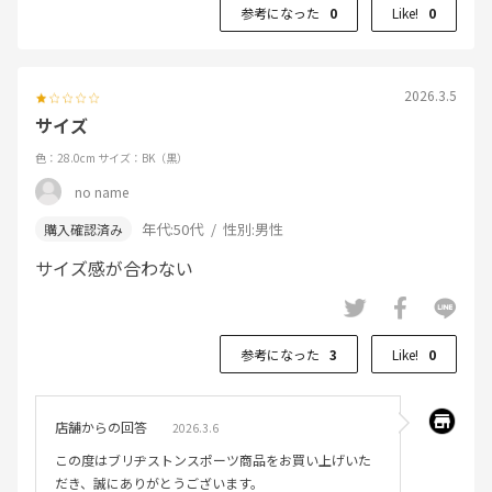
参考になった
0
Like!
0
2026.3.5
サイズ
色：28.0cm
サイズ：BK（黒）
no name
年代:
50代
性別:
男性
サイズ感が合わない
参考になった
3
Like!
0
店舗からの回答
2026.3.6
この度はブリヂストンスポーツ商品をお買い上げいた
だき、誠にありがとうございます。