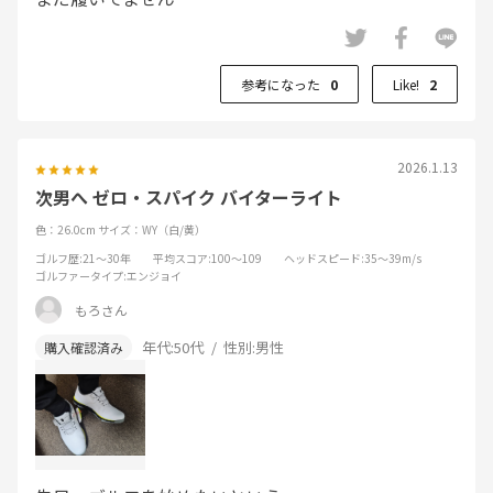
参考になった
0
Like!
2
2026.1.13
次男へ ゼロ・スパイク バイターライト
色：26.0cm
サイズ：WY（白/黄）
ゴルフ歴
:21～30年
平均スコア
:100～109
ヘッドスピード
:35～39m/s
ゴルファータイプ
:エンジョイ
もろさん
年代:
50代
性別:
男性