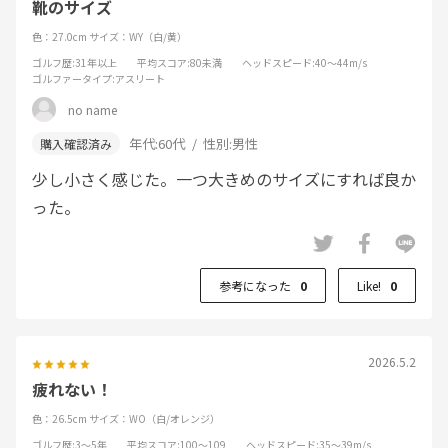
靴のサイズ
色：27.0cm
サイズ：WY（白/黄）
ゴルフ歴
:31年以上
平均スコア
:80未満
ヘッドスピード
:40～44m/s
ゴルファータイプ
:アスリート
no name
年代:
60代
性別:
男性
少し小さく感じた。一つ大きめのサイズにすれば良か
った。
参考になった
0
Like!
0
2026.5.2
疲れない！
色：26.5cm
サイズ：WO（白/オレンジ）
ゴルフ歴
:3～5年
平均スコア
:100～109
ヘッドスピード
:35～39m/s