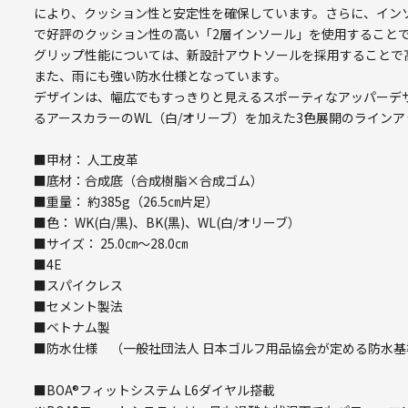
により、クッション性と安定性を確保しています。さらに、インソール
で好評のクッション性の高い「2層インソール」を使用すること
グリップ性能については、新設計アウトソールを採用することで
また、雨にも強い防水仕様となっています。
デザインは、幅広でもすっきりと見えるスポーティなアッパーデザ
るアースカラーのWL（白/オリーブ）を加えた3色展開のラインア
■甲材： 人工皮革
■底材：合成底（合成樹脂×合成ゴム）
■重量： 約385g（26.5㎝片足）
■色： WK(白/黒)、BK(黒)、WL(白/オリーブ）
■サイズ： 25.0㎝～28.0㎝
■4E
■スパイクレス
■セメント製法
■ベトナム製
■防水仕様 （一般社団法人 日本ゴルフ用品協会が定める防水基
■BOA®フィットシステム L6ダイヤル搭載