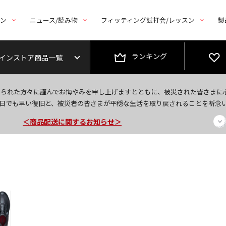
トン
ニュース/読み物
フィッティング試打会/レッスン
製
ランキング
インストア商品一覧
今なら新規会員登録で1,000円OFFクーポンプレゼント！
なられた方々に謹んでお悔やみを申し上げますとともに、被災された皆さまに
＜商品配送に関するお知らせ＞
日でも早い復旧と、被災者の皆さまが平穏な生活を取り戻されることを祈念
＜夏季休暇中のご注文・発送・お問い合わせ＞