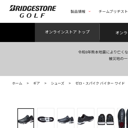
製品情報
チームブリヂス
オンライン
ストア トップ
オンラ
令和8年熊本地震により亡く
被災地の一
ホーム
>
ギア
>
シューズ
>
ゼロ・スパイク バイター ワイド