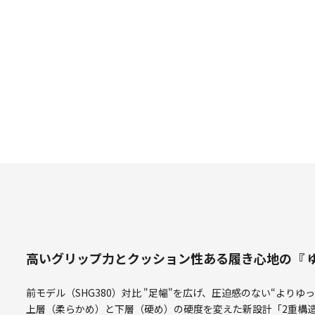
高いグリップ力とクッション性ある履き心地の『 ゆ
前モデル（SHG380）対比 "足幅"を広げ、圧迫感のない“より
上層（柔らかめ）と下層（硬め）の硬度を変えた新設計「2重構造