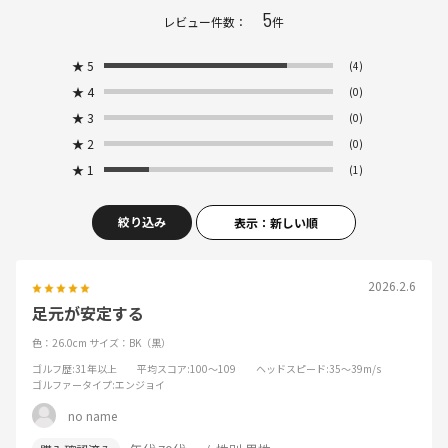
5
レビュー件数：
件
★
5
(4)
★
4
(0)
★
3
(0)
★
2
(0)
★
1
(1)
絞り込み
表示：新しい順
2026.2.6
足元が安定する
色：26.0cm
サイズ：BK（黒）
ゴルフ歴
:31年以上
平均スコア
:100～109
ヘッドスピード
:35～39m/s
ゴルファータイプ
:エンジョイ
no name