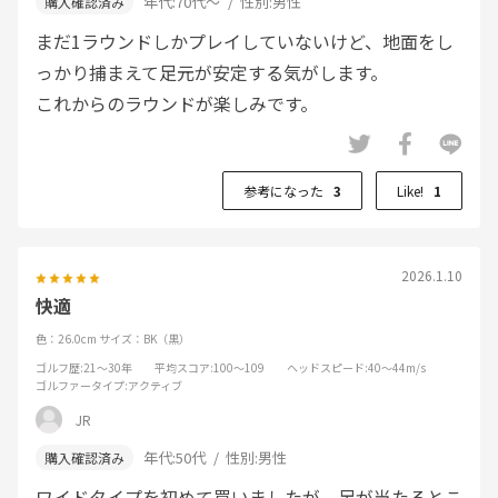
年代:
70代～
性別:
男性
まだ1ラウンドしかプレイしていないけど、地面をし
っかり捕まえて足元が安定する気がします。
これからのラウンドが楽しみです。
参考になった
3
Like!
1
2026.1.10
快適
色：26.0cm
サイズ：BK（黒）
ゴルフ歴
:21～30年
平均スコア
:100～109
ヘッドスピード
:40～44m/s
ゴルファータイプ
:アクティブ
JR
年代:
50代
性別:
男性
ワイドタイプを初めて買いましたが、足が当たるとこ