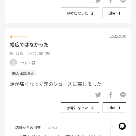
参考になった
2
Like!
1
2025.9.30
幅広ではなかった
色：25.0cm
サイズ：BK（黒）
ツトム君
足が痛くなって元のシューズに戻しました。
参考になった
4
Like!
1
店舗からの回答
2025.10.1