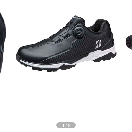
1
/
6