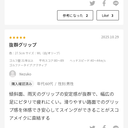
参考になった
2
Like!
3
2025.10.29
抜群グリップ
色：27.5cm
サイズ：WL（白/オリーブ）
ゴルフ歴
:31年以上
平均スコア
:80～89
ヘッドスピード
:40～44m/s
ゴルファータイプ
:アクティブ
Nezuko
年代:
60代
性別:
男性
傾斜面、雨天のグリップの安定感が抜群で、幅広の
足にピタリで疲れにくい。滑りやすい路面でのグリッ
プ感を体感でき安心してスイングができることがスコ
アメイクに直結する