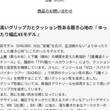
品番
SH2507
商品のお問い合わせ
高いグリップ力とクッション性ある履き心地の『 ゆっ
たり幅広4Eモデル 』
前モデル（SHG380）対比 "足幅"を広げ、圧迫感のない“よりゆったり
とした履き心地”にこだわったモデルです。
上層（柔らかめ）と下層（硬め）の硬度を変えた新設計「2重構造ミッ
ドソール」と、踵部の「TPU製ヒールカウンター」により、クッション
性と安定性を確保しています。さらに、インソールは「ゼロ・スパイク
バイター ツアー（SH2401） 」で好評のクッション性の高い「2層イン
ソール」を使用することで、高いクッション性を追求しました。
グリップ性能については、新設計アウトソールを採用することで高いグ
リップ力を追求しています。
また、雨にも強い防水仕様となっています。
デザインは、幅広でもすっきりと見えるスポーティなアッパーデザイン
で、WK（白/黒）、BK（黒）に加え、落ち着きのあるアースカラーの