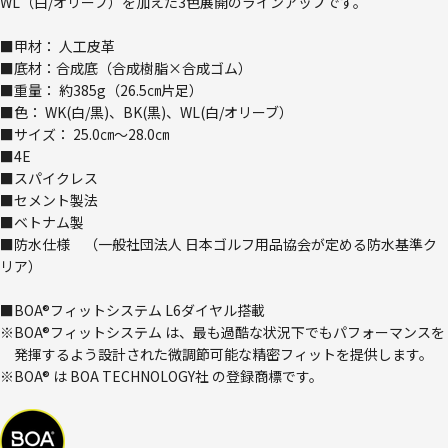
WL（白/オリーブ）を加えた3色展開のラインアップです。
■甲材： 人工皮革
■底材：合成底（合成樹脂×合成ゴム）
■重量： 約385g（26.5㎝片足）
■色： WK(白/黒)、BK(黒)、WL(白/オリーブ）
■サイズ： 25.0㎝～28.0㎝
■4E
■スパイクレス
■セメント製法
■ベトナム製
■防水仕様 （一般社団法人 日本ゴルフ用品協会が定める防水基準ク
リア）
■BOA®フィットシステム L6ダイヤル搭載
※BOA®フィットシステム は、最も過酷な状況下でもパフォーマンスを
発揮するよう設計された微調節可能な精密フィットを提供します。
※BOA® は BOA TECHNOLOGY社 の登録商標です。