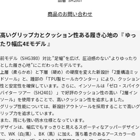
品番
SH2507
商品のお問い合わせ
高いグリップ力とクッション性ある履き心地の『 ゆっ
たり幅広4Eモデル 』
前モデル（SHG380）対比 "足幅"を広げ、圧迫感のない“よりゆったり
とした履き心地”にこだわったモデルです。
上層（柔らかめ）と下層（硬め）の硬度を変えた新設計「2重構造ミッ
ドソール」と、踵部の「TPU製ヒールカウンター」により、クッション
性と安定性を確保しています。さらに、インソールは「ゼロ・スパイク
バイター ツアー（SH2401） 」で好評のクッション性の高い「2層イン
ソール」を使用することで、高いクッション性を追求しました。
グリップ性能については、新設計アウトソールを採用することで高いグ
リップ力を追求しています。
また、雨にも強い防水仕様となっています。
デザインは、幅広でもすっきりと見えるスポーティなアッパーデザイン
で、WK（白/黒）、BK（黒）に加え、落ち着きのあるアースカラーの