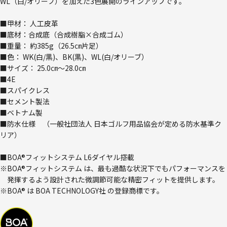
WL（白/オリーブ）を加えた3色展開のラインアップです。
■甲材： 人工皮革
■底材：合成底（合成樹脂×合成ゴム）
■重量： 約385g（26.5㎝片足）
■色： WK(白/黒)、BK(黒)、WL(白/オリーブ）
■サイズ： 25.0㎝～28.0㎝
■4E
■スパイクレス
■セメント製法
■ベトナム製
■防水仕様 （一般社団法人 日本ゴルフ用品協会が定める防水基準ク
リア）
■BOA®フィットシステム L6ダイヤル搭載
※BOA®フィットシステム は、最も過酷な状況下でもパフォーマンスを
発揮するよう設計された微調節可能な精密フィットを提供します。
※BOA® は BOA TECHNOLOGY社 の登録商標です。