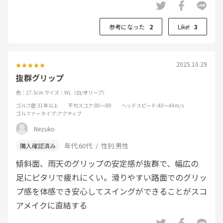
参考になった
2
Like!
3
2025.10.29
抜群グリップ
色：27.5cm
サイズ：WL（白/オリーブ）
ゴルフ歴
:31年以上
平均スコア
:80～89
ヘッドスピード
:40～44m/s
ゴルファータイプ
:アクティブ
Nezuko
年代:
60代
性別:
男性
傾斜面、雨天のグリップの安定感が抜群で、幅広の
足にピタリで疲れにくい。滑りやすい路面でのグリッ
プ感を体感でき安心してスイングができることがスコ
アメイクに直結する