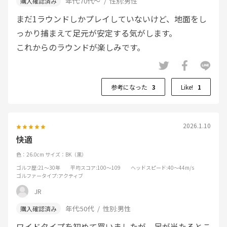
年代:
70代～
性別:
男性
まだ1ラウンドしかプレイしていないけど、地面をし
っかり捕まえて足元が安定する気がします。
これからのラウンドが楽しみです。
参考になった
3
Like!
1
2026.1.10
快適
色：26.0cm
サイズ：BK（黒）
ゴルフ歴
:21～30年
平均スコア
:100～109
ヘッドスピード
:40～44m/s
ゴルファータイプ
:アクティブ
JR
年代:
50代
性別:
男性
ワイドタイプを初めて買いましたが、足が当たるとこ