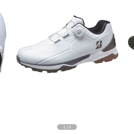
1
/
6