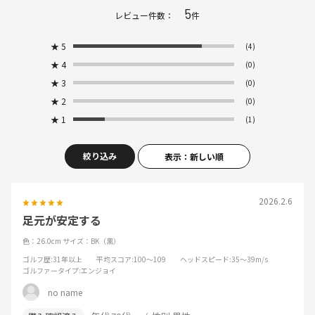
5
レビュー件数：
件
★
5
(4)
★
4
(0)
★
3
(0)
★
2
(0)
★
1
(1)
絞り込み
表示：新しい順
2026.2.6
足元が安定する
色：26.0cm
サイズ：BK（黒）
ゴルフ歴
:31年以上
平均スコア
:100～109
ヘッドスピード
:35～39m/s
ゴルファータイプ
:エンジョイ
no name