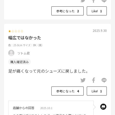
参考になった
2
Like!
1
2025.9.30
幅広ではなかった
色：25.0cm
サイズ：BK（黒）
ツトム君
足が痛くなって元のシューズに戻しました。
参考になった
4
Like!
1
店舗からの回答
2025.10.1