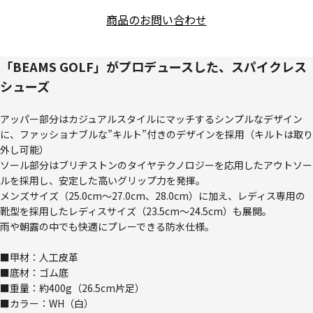
商品のお問い合わせ
「BEAMS GOLF」がプロデュースした、スパイクレス
シューズ
アッパー部分はカジュアルスタイルにマッチするシンプルなデザイン
に、ファッショナブルな”キルト”付きのデザインを採用（キルトは取り
外し可能）
ソール部分はブリヂストンのタイヤテクノロジーを応用したアウトソー
ルを採用し、安定した高いグリップ力を発揮。
メンズサイズ（25.0cm～27.0cm、28.0cm）に加え、レディス専用の
靴型を採用したレディスサイズ（23.5cm～24.5cm）も展開。
雨や朝露の中でも快適にプレーできる防水仕様。
■甲材：人工皮革
■底材：ゴム底
■重量：約400g（26.5cm片足）
■カラー：WH（白）