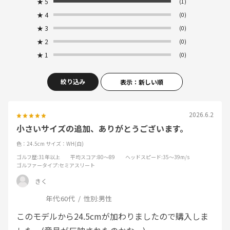
★
5
(1)
★
4
(0)
★
3
(0)
★
2
(0)
★
1
(0)
絞り込み
表示：新しい順
2026.6.2
小さいサイズの追加、ありがとうございます。
色：24.5cm
サイズ：WH(白)
ゴルフ歴
:31年以上
平均スコア
:80～89
ヘッドスピード
:35～39m/s
ゴルファータイプ
:セミアスリート
きく
年代:
60代
性別:
男性
このモデルから24.5cmが加わりましたので購入しま