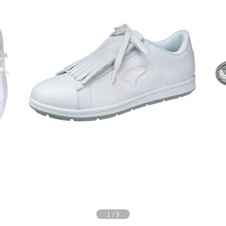
1
/
9