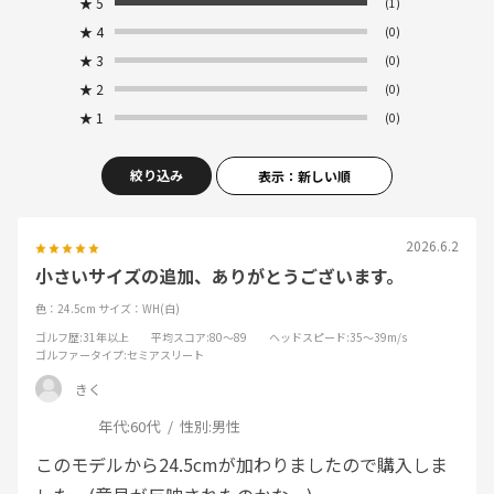
★
5
(1)
★
4
(0)
★
3
(0)
★
2
(0)
★
1
(0)
絞り込み
表示：新しい順
2026.6.2
小さいサイズの追加、ありがとうございます。
色：24.5cm
サイズ：WH(白)
ゴルフ歴
:31年以上
平均スコア
:80～89
ヘッドスピード
:35～39m/s
ゴルファータイプ
:セミアスリート
きく
年代:
60代
性別:
男性
このモデルから24.5cmが加わりましたので購入しま