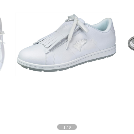
1
/
9