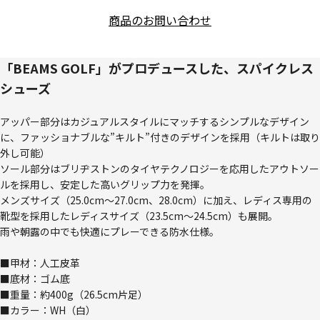
商品のお問い合わせ
「BEAMS GOLF」がプロデュースした、スパイクレス
シューズ
アッパー部分はカジュアルスタイルにマッチするシンプルなデザイン
に、ファッショナブルな”キルト”付きのデザインを採用（キルトは取り
外し可能）
ソール部分はブリヂストンのタイヤテクノロジーを応用したアウトソー
ルを採用し、安定した高いグリップ力を発揮。
メンズサイズ（25.0cm～27.0cm、28.0cm）に加え、レディス専用の
靴型を採用したレディスサイズ（23.5cm～24.5cm）も展開。
雨や朝露の中でも快適にプレーできる防水仕様。
■甲材：人工皮革
■底材：ゴム底
■重量：約400g（26.5cm片足）
■カラー：WH（白）