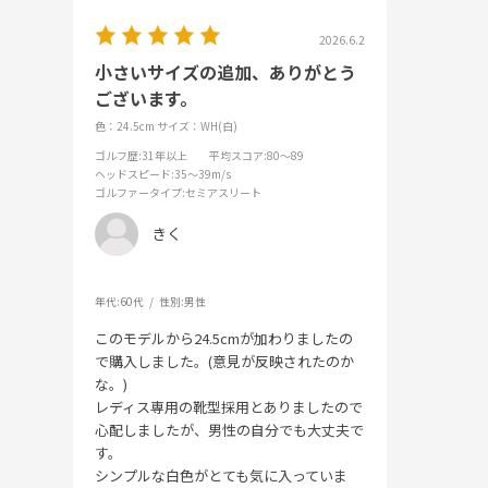
2026.6.2
小さいサイズの追加、ありがとう
ございます。
色：24.5cm
サイズ：WH(白)
ゴルフ歴
:31年以上
平均スコア
:80～89
ヘッドスピード
:35～39m/s
ゴルファータイプ
:セミアスリート
きく
年代:
60代
性別:
男性
このモデルから24.5cmが加わりましたの
で購入しました。(意見が反映されたのか
な。)
レディス専用の靴型採用とありましたので
心配しましたが、男性の自分でも大丈夫で
す。
シンプルな白色がとても気に入っていま