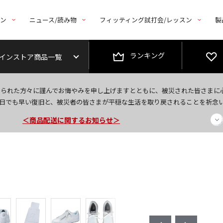
トン
ニュース/読み物
フィッティング試打会/レッスン
製
ランキング
インストア商品一覧
今なら新規会員登録で1,000円OFFクーポンプレゼント！
なられた方々に謹んでお悔やみを申し上げますとともに、被災された皆さまに
＜商品配送に関するお知らせ＞
日でも早い復旧と、被災者の皆さまが平穏な生活を取り戻されることを祈念
＜夏季休暇中のご注文・発送・お問い合わせ＞