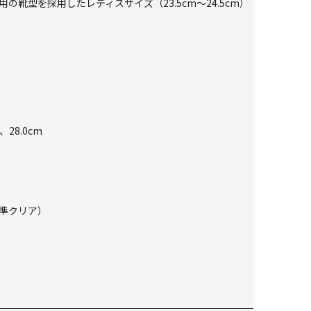
専用の靴型を採用したレディスサイズ（23.5cm～24.5cm）
、28.0cm
準クリア）