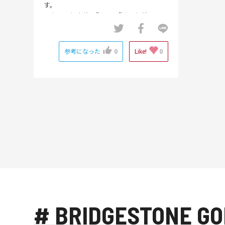
す。
しかし、個人的に”キルト”は取り外してい
ます。
参考になった
0
Like!
0
# BRIDGESTONE GO