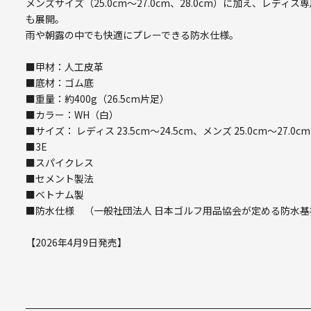
メンズサイズ（25.0cm～27.0cm、28.0cm）に加え、レディス
も展開。
雨や朝露の中でも快適にプレーできる防水仕様。
■甲材：人工皮革
■底材：ゴム底
■重量：約400g（26.5cm片足）
■カラー：WH（白）
■サイズ： レディス 23.5cm～24.5cm、メンズ 25.0cm～27.0cm
■3E
■スパイクレス
■セメント製法
■ベトナム製
■防水仕様 （一般社団法人 日本ゴルフ用品協会が定める防水基
【2026年4月9日発売】