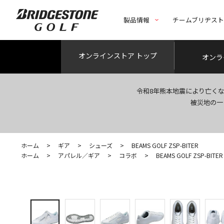
製品情報
チームブリヂス
オンライン
ストア トップ
オンラ
令和8年熊本地震により亡く
被災地の一
ホーム
>
ギア
>
シューズ
>
BEAMS GOLF ZSP-BITER
ホーム
>
アパレル／ギア
>
コラボ
>
BEAMS GOLF ZSP-BITER