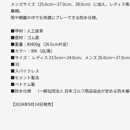
メンズサイズ（25.0cm～27.0cm、28.0cm）に加え、レディ
展開。
雨や朝露の中でも快適にプレーできる防水仕様。
■甲材：人工皮革
■底材：ゴム底
■重量：約400g（26.5cm片足）
■カラー：WK（白/黒）
■サイズ： レディス 23.5cm～24.0cm、メンズ 25.0cm～27.0cm
■3E
■スパイクレス
■セメント製法
■ベトナム製
■防水仕様 （一般社団法人 日本ゴルフ用品協会が定める防水基
【2024年9月14日発売】