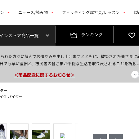
トン
ニュース/読み物
フィッティング試打会/レッスン
製
ランキング
インストア商品一覧
今なら新規会員登録で1,000円OFFクーポンプレゼント！
なられた方々に謹んでお悔やみを申し上げますとともに、被災された皆さまに
＜商品配送に関するお知らせ＞
日でも早い復旧と、被災者の皆さまが平穏な生活を取り戻されることを祈念
＜夏季休暇中のご注文・発送・お問い合わせ＞
イター
スパイク バイター