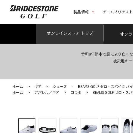
製品情報
チームブリヂス
オンライン
ストア トップ
オンラ
令和8年熊本地震により亡く
被災地の一
ホーム
>
ギア
>
シューズ
>
BEAMS GOLF ゼロ・スパイク バ
ホーム
>
アパレル／ギア
>
コラボ
>
BEAMS GOLF ゼロ・