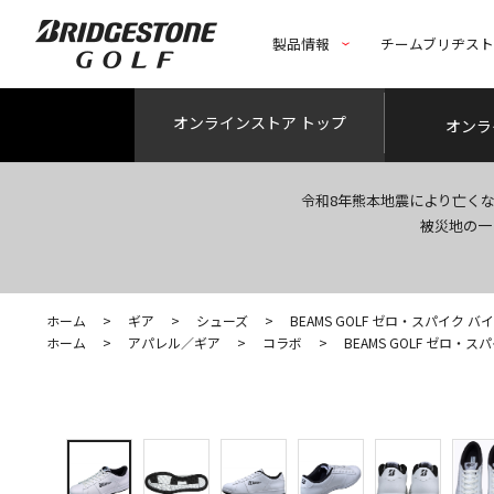
製品情報
チームブリヂス
オンライン
ストア トップ
オンラ
令和8年熊本地震により亡く
被災地の一
ホーム
>
ギア
>
シューズ
>
BEAMS GOLF ゼロ・スパイク バ
ホーム
>
アパレル／ギア
>
コラボ
>
BEAMS GOLF ゼロ・