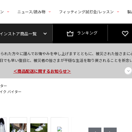
トン
ニュース/読み物
フィッティング試打会/レッスン
製
ランキング
インストア商品一覧
今なら新規会員登録で1,000円OFFクーポンプレゼント！
なられた方々に謹んでお悔やみを申し上げますとともに、被災された皆さまに
＜商品配送に関するお知らせ＞
日でも早い復旧と、被災者の皆さまが平穏な生活を取り戻されることを祈念
＜夏季休暇中のご注文・発送・お問い合わせ＞
イター
スパイク バイター