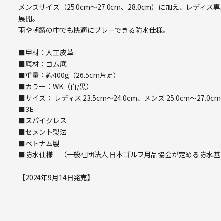
メンズサイズ（25.0cm～27.0cm、28.0cm）に加え、レディ
展開。
雨や朝露の中でも快適にプレーできる防水仕様。
■甲材：人工皮革
■底材：ゴム底
■重量：約400g（26.5cm片足）
■カラー：WK（白/黒）
■サイズ： レディス 23.5cm～24.0cm、メンズ 25.0cm～27.0cm
■3E
■スパイクレス
■セメント製法
■ベトナム製
■防水仕様 （一般社団法人 日本ゴルフ用品協会が定める防水基
【2024年9月14日発売】