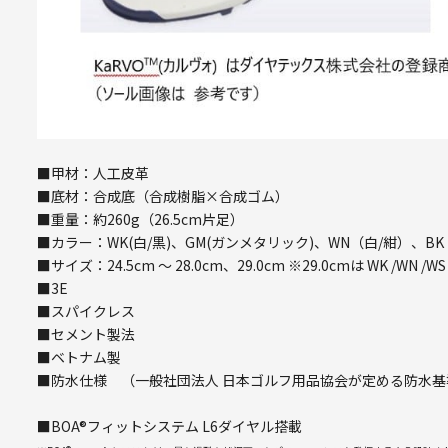
■甲材：人工皮革
■底材：合成底（合成樹脂×合成ゴム）
■重量：約260g（26.5cm片足）
■カラー：WK(白/黒)、GM(ガンメタリック)、WN（白/紺）、B
■サイズ：24.5cm ～ 28.0cm、29.0cm ※29.0cmは WK /WN /
■3E
■スパイクレス
■セメント製法
■ベトナム製
■防水仕様 （一般社団法人 日本ゴルフ用品協会が定める防水基
■BOA®フィットシステム L6ダイヤル搭載