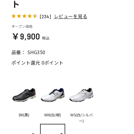
ト
レビューを見る
[234]
オープン価格
￥9,900
品番：
SHG350
ポイント還元
0ポイント
BK(黒)
WN(白/紺)
WS(白/シルバ
ー)