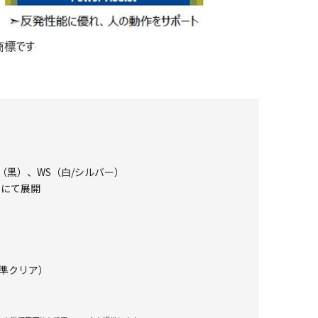
K（黒）、WS（白/シルバー）
WS にて展開
準クリア）