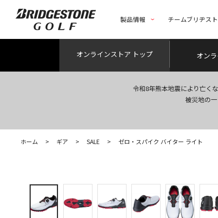
製品情報
チームブリヂス
オンライン
ストア トップ
オンラ
令和8年熊本地震により亡く
被災地の一
ホーム
>
ギア
>
SALE
>
ゼロ・スパイク バイター ライト