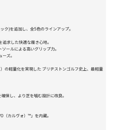
リック)を追加し、全5色のラインアップ。
を追求した快適な履き心地。
トソールによる高いグリップ力。
ューズ。
足）の軽量化を実現した ブリヂストンゴルフ史上、最軽量
を確保し、より芝を噛む設計に改良。
VO（カルヴォ）™」を内蔵。