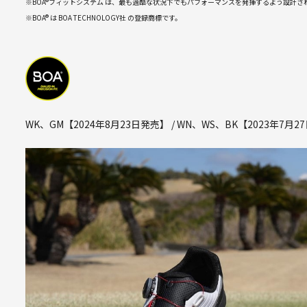
※BOA®フィットシステム は、最も過酷な状況下でもパフォーマンスを発揮するよう設計
※BOA® は BOA TECHNOLOGY社 の登録商標です。
WK、GM【2024年8月23日発売】 / WN、WS、BK【2023年7月