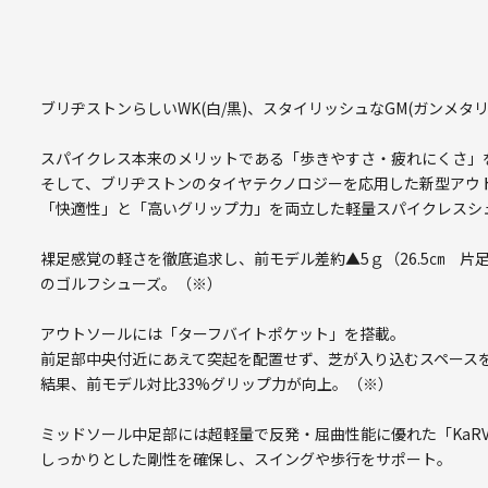
ブリヂストンらしいWK(白/黒)、スタイリッシュなGM(ガンメタ
スパイクレス本来のメリットである「歩きやすさ・疲れにくさ」
そして、ブリヂストンのタイヤテクノロジーを応用した新型アウ
「快適性」と「高いグリップ力」を両立した軽量スパイクレスシ
裸足感覚の軽さを徹底追求し、前モデル差約▲5ｇ（26.5㎝ 片
のゴルフシューズ。（※）
アウトソールには「ターフバイトポケット」を搭載。
前足部中央付近にあえて突起を配置せず、芝が入り込むスペース
結果、前モデル対比33%グリップ力が向上。（※）
ミッドソール中足部には超軽量で反発・屈曲性能に優れた「KaR
しっかりとした剛性を確保し、スイングや歩行をサポート。