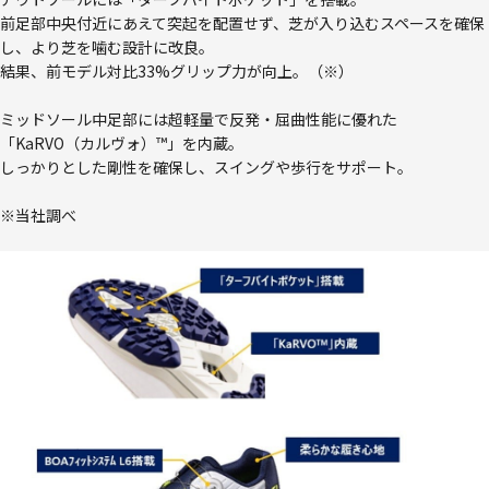
前足部中央付近にあえて突起を配置せず、芝が入り込むスペースを確保
し、より芝を噛む設計に改良。
結果、前モデル対比33%グリップ力が向上。（※）
ミッドソール中足部には超軽量で反発・屈曲性能に優れた
「KaRVO（カルヴォ）™」を内蔵。
しっかりとした剛性を確保し、スイングや歩行をサポート。
※当社調べ