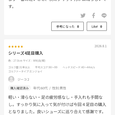
す。
参考になった
0
Like!
0
2026.8.1
シリーズ4足目購入
色：27.0cm
サイズ：WN(白/紺)
ゴルフ歴
:31年以上
平均スコア
:90～99
ヘッドスピード
:40～44m/s
ゴルファータイプ
:エンジョイ
ジーコ２
年代:
60代
性別:
男性
軽い・滑らない・足の疲労感なし・手入れも手間な
し。すっかり気に入って気が付けば今回４足目の購入
となりました。良いシューズに巡り合えて感謝です。