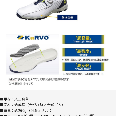
■甲材：人工皮革
■底材：合成底（合成樹脂×合成ゴム）
■重量：約260g（26.5cm片足）
■カラー：WK(白/黒)、GM(ガンメタリック)、WN（白/紺）、