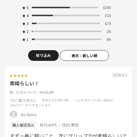
★
5
(133)
★
4
(72)
★
3
(17)
★
2
(3)
★
1
(9)
絞り込み
表示：新しい順
2026.8.2
素晴らしい！
色：27.0cm
サイズ：WN(白/紺)
ゴルフ歴
:31年以上
平均スコア
:90～99
ヘッドスピード
:35～39m/s
ゴルファータイプ
:エンジョイ
No Name
年代:
60代
性別:
男性
まず一番に軽いこと、次にグリップ力が素晴らしいで