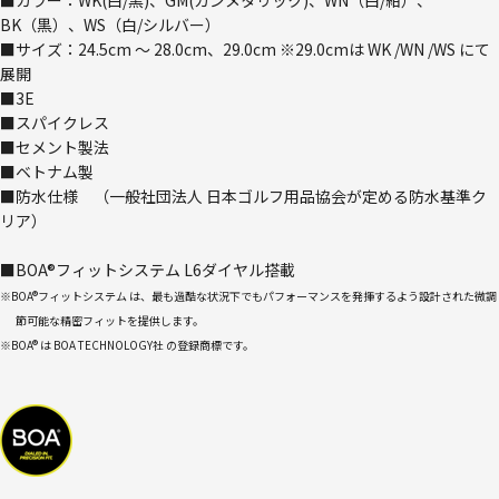
BK（黒）、WS（白/シルバー）
■サイズ：24.5cm ～ 28.0cm、29.0cm ※29.0cmは WK /WN /WS にて
展開
■3E
■スパイクレス
■セメント製法
■ベトナム製
■防水仕様 （一般社団法人 日本ゴルフ用品協会が定める防水基準ク
リア）
■BOA®フィットシステム L6ダイヤル搭載
※BOA®フィットシステム は、最も過酷な状況下でもパフォーマンスを発揮するよう設計された微調
節可能な精密フィットを提供します。
※BOA® は BOA TECHNOLOGY社 の登録商標です。