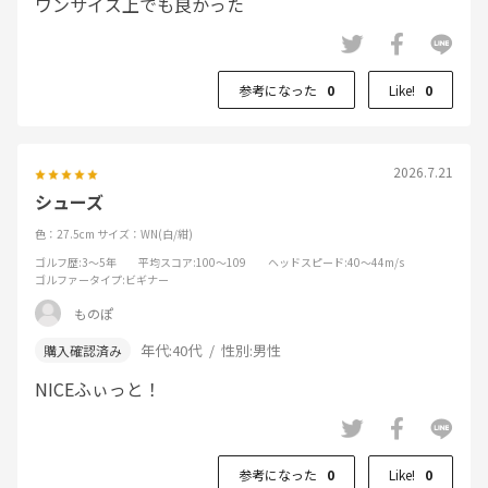
ワンサイズ上でも良かった
参考になった
0
Like!
0
2026.7.21
シューズ
色：27.5cm
サイズ：WN(白/紺)
ゴルフ歴
:3～5年
平均スコア
:100～109
ヘッドスピード
:40～44m/s
ゴルファータイプ
:ビギナー
ものぽ
年代:
40代
性別:
男性
NICEふぃっと！
参考になった
0
Like!
0