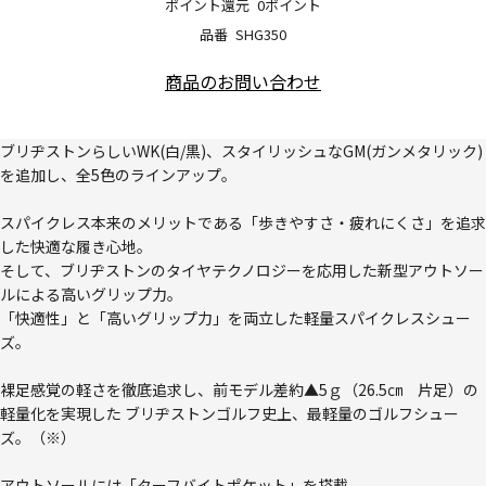
ポイント還元
0ポイント
品番
SHG350
商品のお問い合わせ
ブリヂストンらしいWK(白/黒)、スタイリッシュなGM(ガンメタリック)
を追加し、全5色のラインアップ。
スパイクレス本来のメリットである「歩きやすさ・疲れにくさ」を追求
した快適な履き心地。
そして、ブリヂストンのタイヤテクノロジーを応用した新型アウトソー
ルによる高いグリップ力。
「快適性」と「高いグリップ力」を両立した軽量スパイクレスシュー
ズ。
裸足感覚の軽さを徹底追求し、前モデル差約▲5ｇ（26.5㎝ 片足）の
軽量化を実現した ブリヂストンゴルフ史上、最軽量のゴルフシュー
ズ。（※）
アウトソールには「ターフバイトポケット」を搭載。