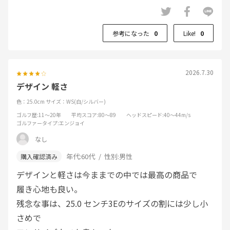
参考になった
0
Like!
0
2026.7.30
デザイン 軽さ
色：25.0cm
サイズ：WS(白/シルバー)
ゴルフ歴
:11～20年
平均スコア
:80～89
ヘッドスピード
:40～44m/s
ゴルファータイプ
:エンジョイ
なし
年代:
60代
性別:
男性
デザインと軽さは今ままでの中では最高の商品で
履き心地も良い。
残念な事は、25.0 センチ3Eのサイズの割には少し小
さめで