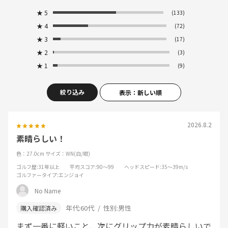
★
5
(133)
★
4
(72)
★
3
(17)
★
2
(3)
★
1
(9)
絞り込み
表示：新しい順
2026.8.2
素晴らしい！
色：27.0cm
サイズ：WN(白/紺)
ゴルフ歴
:31年以上
平均スコア
:90～99
ヘッドスピード
:35～39m/s
ゴルファータイプ
:エンジョイ
No Name
年代:
60代
性別:
男性
まず一番に軽いこと、次にグリップ力が素晴らしいで