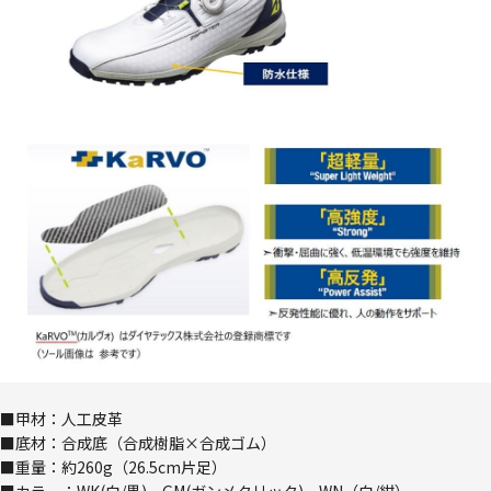
■甲材：人工皮革
■底材：合成底（合成樹脂×合成ゴム）
■重量：約260g（26.5cm片足）
■カラー：WK(白/黒)、GM(ガンメタリック)、WN（白/紺）、