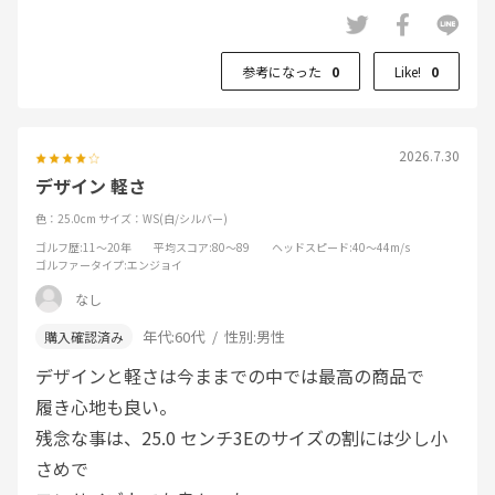
参考になった
0
Like!
0
2026.7.30
デザイン 軽さ
色：25.0cm
サイズ：WS(白/シルバー)
ゴルフ歴
:11～20年
平均スコア
:80～89
ヘッドスピード
:40～44m/s
ゴルファータイプ
:エンジョイ
なし
年代:
60代
性別:
男性
デザインと軽さは今ままでの中では最高の商品で
履き心地も良い。
残念な事は、25.0 センチ3Eのサイズの割には少し小
さめで