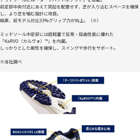
前足部中央付近にあえて突起を配置せず、芝が入り込むスペースを確保
し、より芝を噛む設計に改良。
結果、前モデル対比33%グリップ力が向上。（※）
ミッドソール中足部には超軽量で反発・屈曲性能に優れた
「KaRVO（カルヴォ）™」を内蔵。
しっかりとした剛性を確保し、スイングや歩行をサポート。
※当社調べ