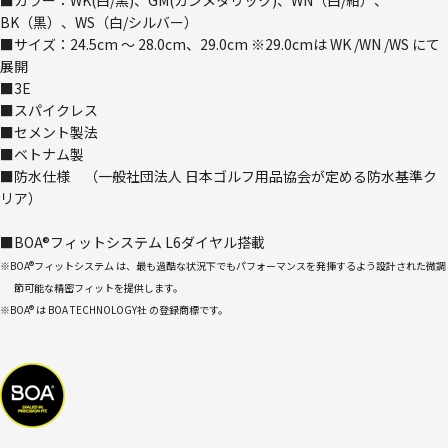
BK（黒）、WS（白/シルバー）
■サイズ：24.5cm ～ 28.0cm、29.0cm ※29.0cmは WK /WN /WS にて
展開
■3E
■スパイクレス
■セメント製法
■ベトナム製
■防水仕様 （一般社団法人 日本ゴルフ用品協会が定める防水基準ク
リア）
■BOA®フィットシステム L6ダイヤル搭載
※BOA®フィットシステム は、最も過酷な状況下でもパフォーマンスを発揮するよう設計された微調
節可能な精密フィットを提供します。
※BOA® は BOA TECHNOLOGY社 の登録商標です。