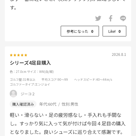
す。
参考になった
0
Like!
0
2026.8.1
シリーズ4足目購入
色：27.0cm
サイズ：WN(白/紺)
ゴルフ歴
:31年以上
平均スコア
:90～99
ヘッドスピード
:40～44m/s
ゴルファータイプ
:エンジョイ
ジーコ２
年代:
60代
性別:
男性
軽い・滑らない・足の疲労感なし・手入れも手間な
し。すっかり気に入って気が付けば今回４足目の購入
となりました。良いシューズに巡り合えて感謝です。