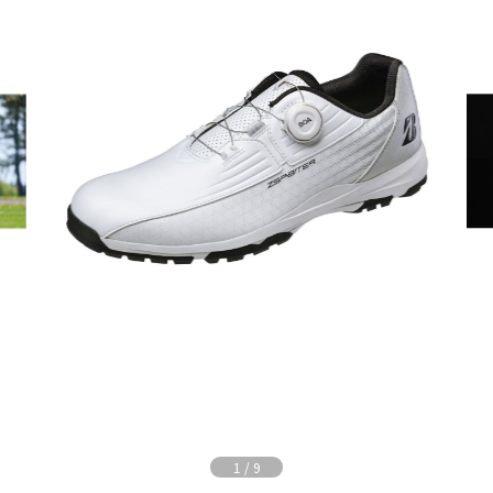
1
/
9