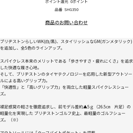
ポイント還元
0ポイント
品番
SHG350
商品のお問い合わせ
ブリヂストンらしいWK(白/黒)、スタイリッシュなGM(ガンメタリック)
を追加し、全5色のラインアップ。
スパイクレス本来のメリットである「歩きやすさ・疲れにくさ」を追求
した快適な履き心地。
そして、ブリヂストンのタイヤテクノロジーを応用した新型アウトソー
ルによる高いグリップ力。
「快適性」と「高いグリップ力」を両立した軽量スパイクレスシュー
ズ。
裸足感覚の軽さを徹底追求し、前モデル差約▲5ｇ（26.5㎝ 片足）の
軽量化を実現した ブリヂストンゴルフ史上、最軽量のゴルフシュー
ズ。（※）
アウトソールには「ターフバイトポケット」を搭載。