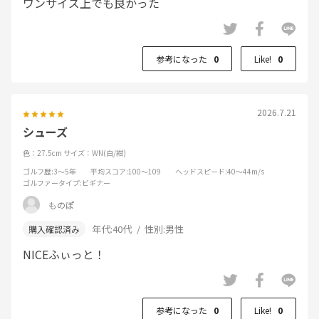
ワンサイズ上でも良かった
参考になった
0
Like!
0
2026.7.21
シューズ
色：27.5cm
サイズ：WN(白/紺)
ゴルフ歴
:3～5年
平均スコア
:100～109
ヘッドスピード
:40～44m/s
ゴルファータイプ
:ビギナー
ものぽ
年代:
40代
性別:
男性
NICEふぃっと！
参考になった
0
Like!
0