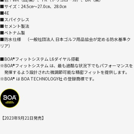
■サイズ：24.5㎝～27.0㎝、28.0㎝
■4E
■スパイクレス
■セメント製法
■ベトナム製
■防水仕様 （一般社団法人 日本ゴルフ用品協会が定める防水基準ク
リア）
■BOA®フィットシステム L6ダイヤル搭載
※BOA®フィットシステム は、最も過酷な状況下でもパフォーマンスを
発揮するよう設計された微調節可能な精密フィットを提供します。
※BOA® は BOA TECHNOLOGY社 の登録商標です。
【2023年9月21日発売】