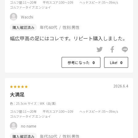
ゴルフ歴
:11～20年
平均スコア
:100～109
ヘッドスピード
:35～39m/s
ゴルファータイプ
:エンジョイ
Wacchi
年代:
60代
性別:
男性
幅広甲高の足にはコレです。リピート購入しました。
参考になった
0
Like!
0
2026.6.4
大満足
色：25.5cm
サイズ：WK（白/黒）
ゴルフ歴
:11～20年
平均スコア
:100～109
ヘッドスピード
:35～39m/s
ゴルファータイプ
:エンジョイ
no name
年代:
50代
性別:
男性