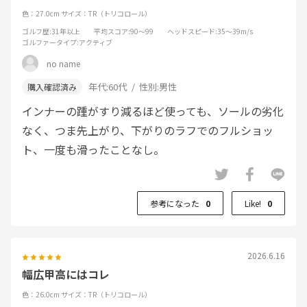
色：27.0cm
サイズ：TR（トリコロール）
ゴルフ歴
:31年以上
平均スコア
:90～99
ヘッドスピード
:35～39m/s
ゴルファータイプ
:アクティブ
no name
年代:
60代
性別:
男性
インナーの踵がすり減るほど使っても、ソールの劣化
なく、つま先上がり、下がりのラフでのフルショッ
ト、一度も滑ったことなし。
参考になった
0
Like!
0
2026.6.16
幅広甲高にはコレ
色：26.0cm
サイズ：TR（トリコロール）