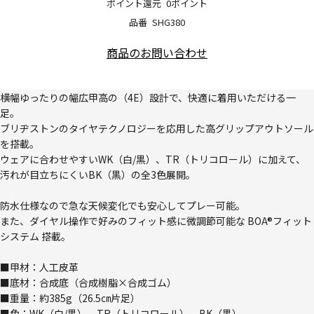
ポイント還元
0ポイント
品番
SHG380
商品のお問い合わせ
横幅ゆったりの幅広甲高の（4E）設計で、快適に着用いただける一
足。
ブリヂストンのタイヤテクノロジーを応用した高グリップアウトソール
を搭載。
ウェアに合わせやすいWK（白/黒）、TR（トリコロール）に加えて、
汚れが目立ちにくいBK（黒）の全3色展開。
防水仕様なので急な天候変化でも安心してプレー可能。
また、ダイヤル操作で好みのフィット感に微調節可能な BOA®フィット
システム 搭載。
■甲材：人工皮革
■底材：合成底（合成樹脂×合成ゴム）
■重量：約385g（26.5㎝片足）
■色：WK（白/黒）、TR（トリコロール）、BK（黒）