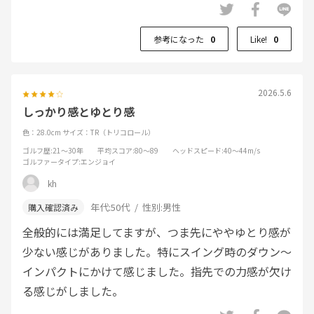
参考になった
0
Like!
0
2026.5.6
しっかり感とゆとり感
色：28.0cm
サイズ：TR（トリコロール）
ゴルフ歴
:21～30年
平均スコア
:80～89
ヘッドスピード
:40～44m/s
ゴルファータイプ
:エンジョイ
kh
年代:
50代
性別:
男性
全般的には満足してますが、つま先にややゆとり感が
少ない感じがありました。特にスイング時のダウン〜
インパクトにかけて感じました。指先での力感が欠け
る感じがしました。