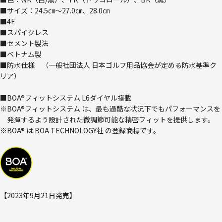
■サイズ：24.5㎝～27.0㎝、28.0㎝
■4E
■スパイクレス
■セメント製法
■ベトナム製
■防水仕様 （一般社団法人 日本ゴルフ用品協会が定める防水基準ク
リア）
■BOA®フィットシステム L6ダイヤル搭載
※BOA®フィットシステム は、最も過酷な状況下でもパフォーマンスを
発揮するよう設計された微調節可能な精密フィットを提供します。
※BOA® は BOA TECHNOLOGY社 の登録商標です。
【2023年9月21日発売】