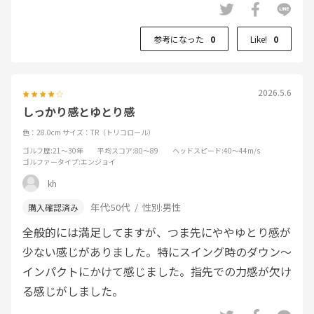
参考になった
0
Like!
0
2026.5.6
しっかり感とゆとり感
色：28.0cm
サイズ：TR（トリコロール）
ゴルフ歴
:21～30年
平均スコア
:80～89
ヘッドスピード
:40～44m/s
ゴルファータイプ
:エンジョイ
kh
年代:
50代
性別:
男性
全般的には満足してますが、つま先にややゆとり感が
少ない感じがありました。特にスイング時のダウン〜
インパクトにかけて感じました。指先での力感が欠け
る感じがしました。