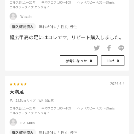
ゴルフ歴
:11～20年
平均スコア
:100～109
ヘッドスピード
:35～39m/s
ゴルファータイプ
:エンジョイ
Wacchi
年代:
60代
性別:
男性
幅広甲高の足にはコレです。リピート購入しました。
参考になった
0
Like!
0
2026.6.4
大満足
色：25.5cm
サイズ：WK（白/黒）
ゴルフ歴
:11～20年
平均スコア
:100～109
ヘッドスピード
:35～39m/s
ゴルファータイプ
:エンジョイ
no name
年代:
50代
性別:
男性