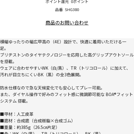
ポイント還元
0ポイント
品番
SHG380
商品のお問い合わせ
横幅ゆったりの幅広甲高の（4E）設計で、快適に着用いただける一
足。
ブリヂストンのタイヤテクノロジーを応用した高グリップアウトソール
を搭載。
ウェアに合わせやすいWK（白/黒）、TR（トリコロール）に加えて、
汚れが目立ちにくいBK（黒）の全3色展開。
防水仕様なので急な天候変化でも安心してプレー可能。
また、ダイヤル操作で好みのフィット感に微調節可能な BOA®フィット
システム 搭載。
■甲材：人工皮革
■底材：合成底（合成樹脂×合成ゴム）
■重量：約385g（26.5㎝片足）
■色：WK（白/黒）、TR（トリコロール）、BK（黒）