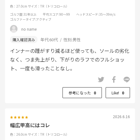
色：27.0cm
サイズ：TR（トリコロール）
ゴルフ歴
:31年以上
平均スコア
:90～99
ヘッドスピード
:35～39m/s
ゴルファータイプ
:アクティブ
no name
年代:
60代
性別:
男性
インナーの踵がすり減るほど使っても、ソールの劣化
なく、つま先上がり、下がりのラフでのフルショッ
ト、一度も滑ったことなし。
参考になった
0
Like!
0
2026.6.16
幅広甲高にはコレ
色：26.0cm
サイズ：TR（トリコロール）