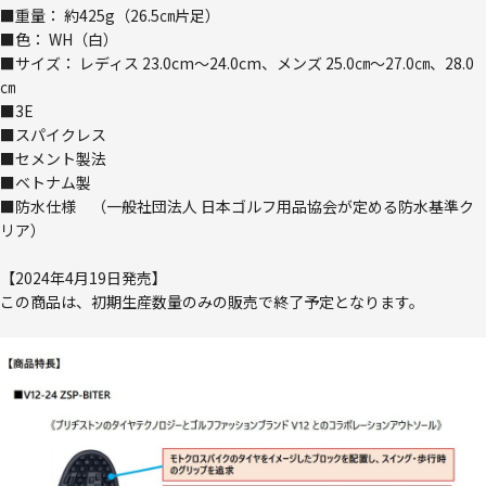
■重量： 約425g（26.5㎝片足）
■色： WH（白）
■サイズ： レディス 23.0cm～24.0cm、メンズ 25.0㎝～27.0㎝、28.0
㎝
■3E
■スパイクレス
■セメント製法
■ベトナム製
■防水仕様 （一般社団法人 日本ゴルフ用品協会が定める防水基準ク
リア）
【2024年4月19日発売】
この商品は、初期生産数量のみの販売で終了予定となります。