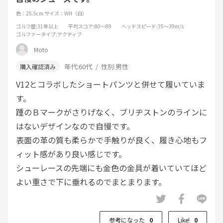
色：25.5cm
サイズ：WH（白）
ゴルフ歴
:31年以上
平均スコア
:80～89
ヘッドスピード
:35～39m/s
ゴルファータイプ
:アクティブ
Moto
年代:
60代
性別:
男性
V12とコラボしたショートパンツと併せて履いていま
す。
踵のＢマークがさりげなく、ブリヂストンのラインに
はないデザインなので自慢です。
表面の革の質も柔らかで手触りが良く、履き心地もフ
ィット感があり良い感じです。
シューレースの先端にも金色の金具が着いていてほど
よい重さで下に垂れるのでまとまります。
パターを打つときもキラッと光ってオシャレです。
参考になった
0
Like!
0