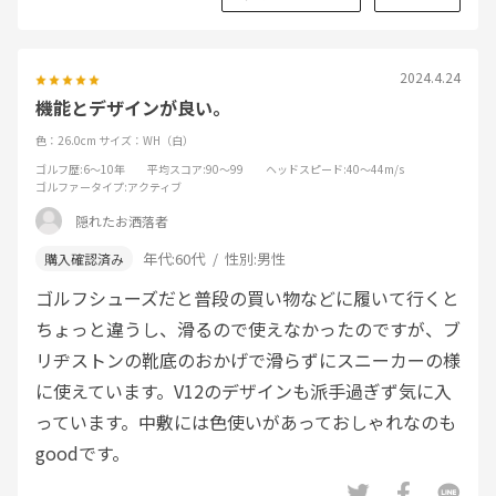
2024.4.24
機能とデザインが良い。
色：26.0cm
サイズ：WH（白）
ゴルフ歴
:6～10年
平均スコア
:90～99
ヘッドスピード
:40～44m/s
ゴルファータイプ
:アクティブ
隠れたお洒落者
年代:
60代
性別:
男性
ゴルフシューズだと普段の買い物などに履いて行くと
ちょっと違うし、滑るので使えなかったのですが、ブ
リヂストンの靴底のおかげで滑らずにスニーカーの様
に使えています。V12のデザインも派手過ぎず気に入
っています。中敷には色使いがあっておしゃれなのも
goodです。