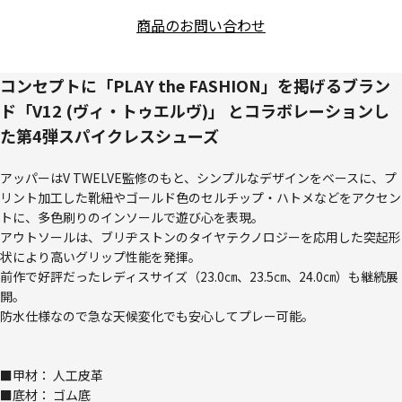
商品のお問い合わせ
コンセプトに「PLAY the FASHION」を掲げるブラン
ド「V12 (ヴィ・トゥエルヴ)」 とコラボレーションし
た第4弾スパイクレスシューズ
アッパーはV TWELVE監修のもと、シンプルなデザインをベースに、プ
リント加工した靴紐やゴールド色のセルチップ・ハトメなどをアクセン
トに、多色刷りのインソールで遊び心を表現。
アウトソールは、ブリヂストンのタイヤテクノロジーを応用した突起形
状により高いグリップ性能を発揮。
前作で好評だったレディスサイズ（23.0㎝、23.5㎝、24.0㎝）も継続展
開。
防水仕様なので急な天候変化でも安心してプレー可能。
■甲材： 人工皮革
■底材： ゴム底