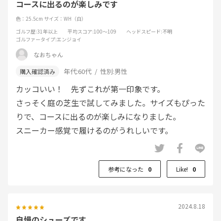
コースに出るのが楽しみです
色：25.5cm
サイズ：WH（白）
ゴルフ歴
:31年以上
平均スコア
:100～109
ヘッドスピード
:不明
ゴルファータイプ
:エンジョイ
なおちゃん
年代:
60代
性別:
男性
カッコいい！ 先ずこれが第一印象です。
さっそく庭の芝生で試してみました。サイズもぴった
りで、コースに出るのが楽しみになりました。
スニーカー感覚で履けるのがうれしいです。
参考になった
0
Like!
0
2024.8.18
自慢のシューズです。