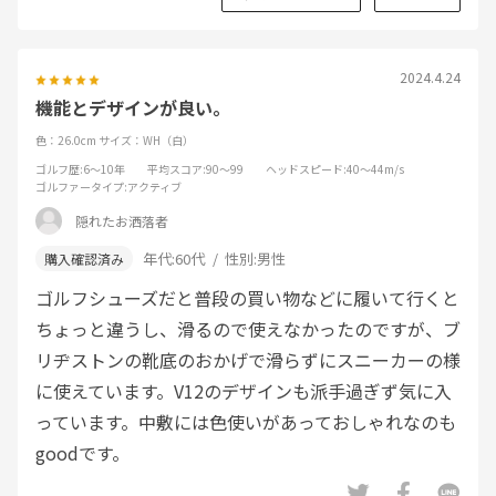
2024.4.24
機能とデザインが良い。
色：26.0cm
サイズ：WH（白）
ゴルフ歴
:6～10年
平均スコア
:90～99
ヘッドスピード
:40～44m/s
ゴルファータイプ
:アクティブ
隠れたお洒落者
年代:
60代
性別:
男性
ゴルフシューズだと普段の買い物などに履いて行くと
ちょっと違うし、滑るので使えなかったのですが、ブ
リヂストンの靴底のおかげで滑らずにスニーカーの様
に使えています。V12のデザインも派手過ぎず気に入
っています。中敷には色使いがあっておしゃれなのも
goodです。