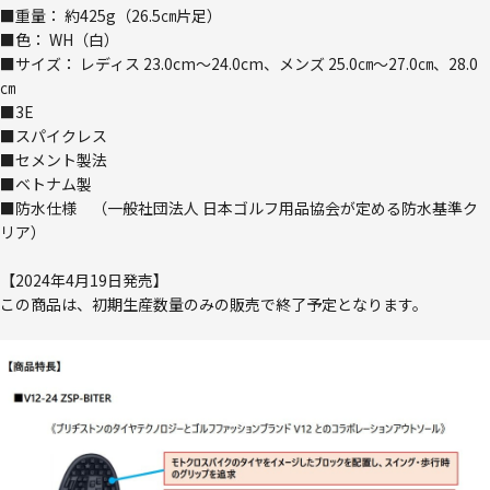
■重量： 約425g（26.5㎝片足）
■色： WH（白）
■サイズ： レディス 23.0cm～24.0cm、メンズ 25.0㎝～27.0㎝、28.0
㎝
■3E
■スパイクレス
■セメント製法
■ベトナム製
■防水仕様 （一般社団法人 日本ゴルフ用品協会が定める防水基準ク
リア）
【2024年4月19日発売】
この商品は、初期生産数量のみの販売で終了予定となります。