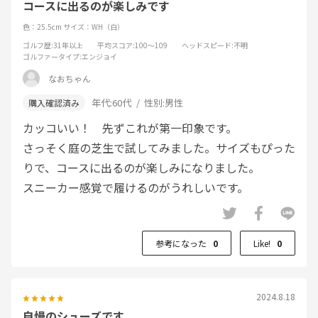
コースに出るのが楽しみです
色：25.5cm
サイズ：WH（白）
ゴルフ歴
:31年以上
平均スコア
:100～109
ヘッドスピード
:不明
ゴルファータイプ
:エンジョイ
なおちゃん
年代:
60代
性別:
男性
カッコいい！ 先ずこれが第一印象です。
さっそく庭の芝生で試してみました。サイズもぴった
りで、コースに出るのが楽しみになりました。
スニーカー感覚で履けるのがうれしいです。
参考になった
0
Like!
0
2024.8.18
自慢のシューズです。