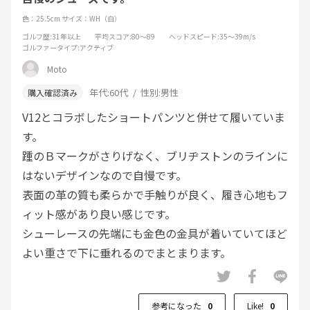
色：25.5cm
サイズ：WH（白）
ゴルフ歴
:31年以上
平均スコア
:80～89
ヘッドスピード
:35～39m/s
ゴルファータイプ
:アクティブ
Moto
年代:
60代
性別:
男性
V12とコラボしたショートパンツと併せて履いていま
す。
踵のＢマークがさりげなく、ブリヂストンのラインに
はないデザインなので自慢です。
表面の革の質も柔らかで手触りが良く、履き心地もフ
ィット感があり良い感じです。
シューレースの先端にも金色の金具が着いていてほど
よい重さで下に垂れるのでまとまります。
パターを打つときもキラッと光ってオシャレです。
参考になった
0
Like!
0