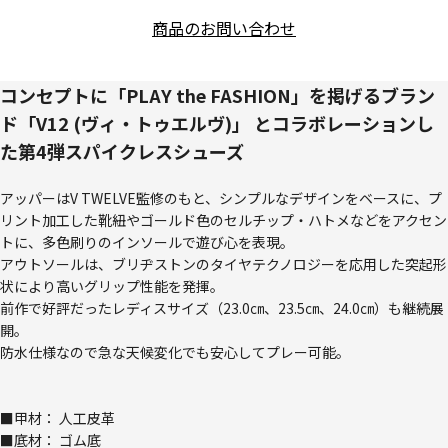
商品のお問い合わせ
コンセプトに「PLAY the FASHION」を掲げるブラン
ド「V12 (ヴィ・トゥエルヴ)」 とコラボレーションし
た第4弾スパイクレスシューズ
アッパーはV TWELVE監修のもと、シンプルなデザインをベースに、プ
リント加工した靴紐やゴールド色のセルチップ・ハトメなどをアクセン
トに、多色刷りのインソールで遊び心を表現。
アウトソールは、ブリヂストンのタイヤテクノロジーを応用した突起形
状により高いグリップ性能を発揮。
前作で好評だったレディスサイズ（23.0㎝、23.5㎝、24.0㎝）も継続展
開。
防水仕様なので急な天候変化でも安心してプレー可能。
■甲材： 人工皮革
■底材： ゴム底