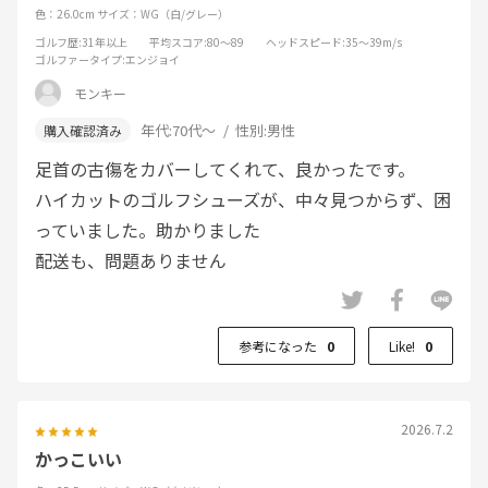
色：26.0cm
サイズ：WG（白/グレー）
ゴルフ歴
:31年以上
平均スコア
:80～89
ヘッドスピード
:35～39m/s
ゴルファータイプ
:エンジョイ
モンキー
年代:
70代～
性別:
男性
足首の古傷をカバーしてくれて、良かったです。
ハイカットのゴルフシューズが、中々見つからず、困
っていました。助かりました
配送も、問題ありません
参考になった
0
Like!
0
2026.7.2
かっこいい