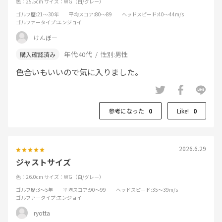
色：25.5cm
サイズ：WG（白/グレー）
ゴルフ歴
:21～30年
平均スコア
:80～89
ヘッドスピード
:40～44m/s
ゴルファータイプ
:エンジョイ
けんぼー
年代:
40代
性別:
男性
色合いもいいので気に入りました。
参考になった
0
Like!
0
2026.6.29
ジャストサイズ
色：26.0cm
サイズ：WG（白/グレー）
ゴルフ歴
:3～5年
平均スコア
:90～99
ヘッドスピード
:35～39m/s
ゴルファータイプ
:エンジョイ
ryotta