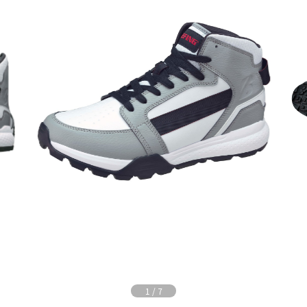
1
/
7