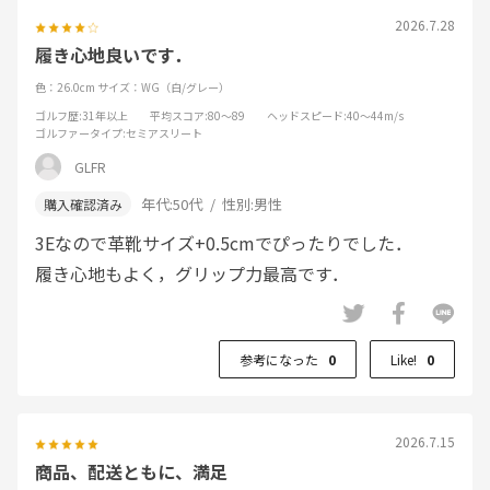
2026.7.28
履き心地良いです．
色：26.0cm
サイズ：WG（白/グレー）
ゴルフ歴
:31年以上
平均スコア
:80～89
ヘッドスピード
:40～44m/s
ゴルファータイプ
:セミアスリート
GLFR
年代:
50代
性別:
男性
3Eなので革靴サイズ+0.5cmでぴったりでした．
履き心地もよく，グリップ力最高です．
参考になった
0
Like!
0
2026.7.15
商品、配送ともに、満足