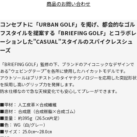
商品のお問い合わせ
コンセプトに「URBAN GOLF」を掲げ、都会的なゴル
フスタイルを提案する「BRIEFING GOLF」とコラボレ
ーションした”CASUAL”スタイルのスパイクレスシュ
ーズ
「BRIEFING GOLF」監修の下、ブランドのアイコニックなデザインで
ある“ウェビングテープ”を各所に使用したハイカットモデルです。
アウトソールはブリヂストンのタイヤテクノロジーを応用した突起形状
を採用し高いグリップ力を発揮します。
防水仕様なので急な天候変化でも安心してプレーができます。
■甲材： 人工皮革×合成繊維
■底材： 合成底（合成樹脂×合成ゴム）
■重量： 約395g（26.5㎝片足）
■色： WG（白/グレー）
■サイズ： 25.0㎝～28.0㎝