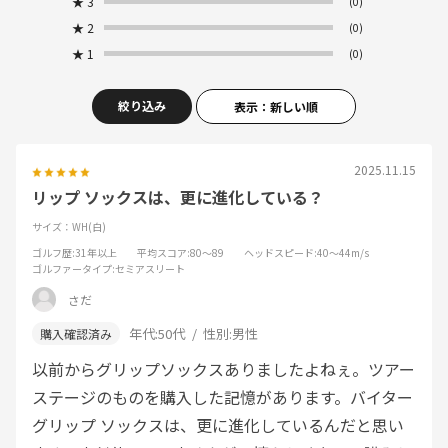
★
3
(0)
★
2
(0)
★
1
(0)
絞り込み
表示：新しい順
2025.11.15
リップ ソックスは、更に進化している？
サイズ：WH(白)
ゴルフ歴
:31年以上
平均スコア
:80～89
ヘッドスピード
:40～44m/s
ゴルファータイプ
:セミアスリート
さだ
年代:
50代
性別:
男性
以前からグリップソックスありましたよねぇ。ツアー
ステージのものを購入した記憶があります。バイター
グリップ ソックスは、更に進化しているんだと思い