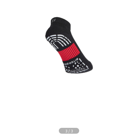
3
/
3