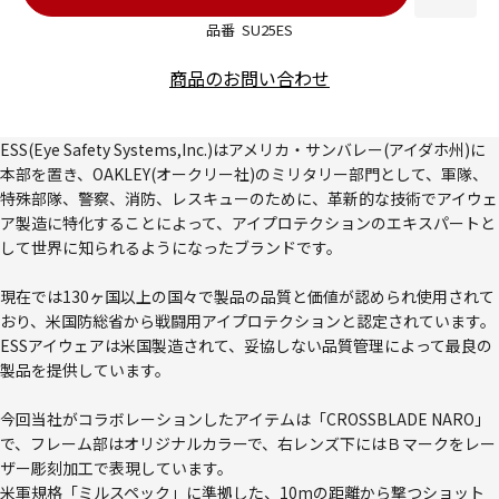
品番
SU25ES
商品のお問い合わせ
ESS(Eye Safety Systems,Inc.)はアメリカ・サンバレー(アイダホ州)に
本部を置き、OAKLEY(オークリー社)のミリタリー部門として、軍隊、
特殊部隊、警察、消防、レスキューのために、革新的な技術でアイウェ
ア製造に特化することによって、アイプロテクションのエキスパートと
して世界に知られるようになったブランドです。
現在では130ヶ国以上の国々で製品の品質と価値が認められ使用されて
おり、米国防総省から戦闘用アイプロテクションと認定されています。
ESSアイウェアは米国製造されて、妥協しない品質管理によって最良の
製品を提供しています。
今回当社がコラボレーションしたアイテムは「CROSSBLADE NARO」
で、フレーム部はオリジナルカラーで、右レンズ下にはＢマークをレー
ザー彫刻加工で表現しています。
米軍規格「ミルスペック」に準拠した、10mの距離から撃つショット