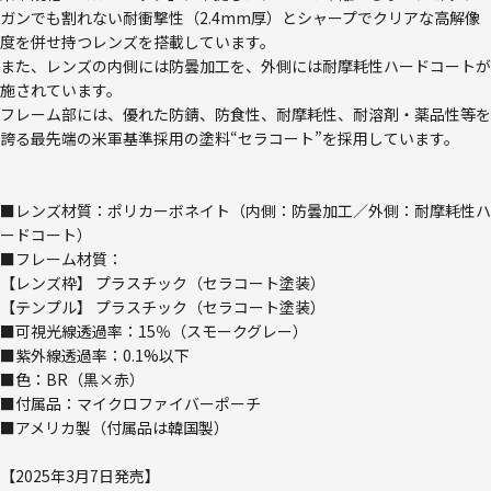
ガンでも割れない耐衝撃性（2.4mm厚）とシャープでクリアな高解像
度を併せ持つレンズを搭載しています。
また、レンズの内側には防曇加工を、外側には耐摩耗性ハードコートが
施されています。
フレーム部には、優れた防錆、防食性、耐摩耗性、耐溶剤・薬品性等を
誇る最先端の米軍基準採用の塗料“セラコート”を採用しています。
■レンズ材質：ポリカーボネイト（内側：防曇加工／外側：耐摩耗性ハ
ードコート）
■フレーム材質：
【レンズ枠】 プラスチック（セラコート塗装）
【テンプル】 プラスチック（セラコート塗装）
■可視光線透過率：15％（スモークグレー）
■紫外線透過率：0.1%以下
■色：BR（黒×赤）
■付属品：マイクロファイバーポーチ
■アメリカ製（付属品は韓国製）
【2025年3月7日発売】