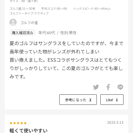
サイズ：BR（黒×赤）
ゴルフ歴
:21～30年
平均スコア
:90～99
ヘッドスピード
:40～44m/s
ゴルファータイプ
:アクティブ
ゴルフの星
年代:
60代
性別:
男性
夏のゴルフはサングラスをしていたのですが、今まで
長年使っていた物がレンズが外れてしまい
買い換えました。ESSコラボサングラスはとてもつく
りがしっかりしていて、この夏のゴルフがとても楽し
みです。
参考になった
2
Like!
1
2025.5.13
軽くて使いやすい