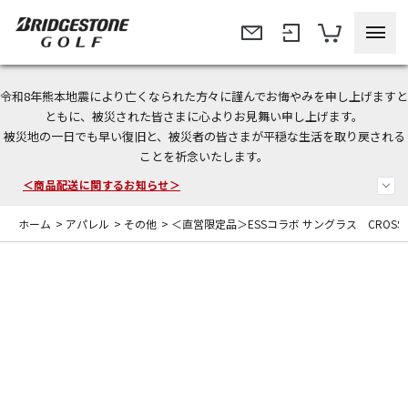
令和8年熊本地震により亡くなられた方々に謹んでお悔やみを申し上げますと
＜夏季休暇中のご注文・発送・お問い合わせ＞
ともに、被災された皆さまに心よりお見舞い申し上げます。
被災地の一日でも早い復旧と、被災者の皆さまが平穏な生活を取り戻される
今なら新規会員登録で1,000円OFFクーポンプレゼント！
ことを祈念いたします。
＜商品配送に関するお知らせ＞
ホーム
>
アパレル
>
その他
>
＜直営限定品＞ESSコラボ サングラス CROSSBL