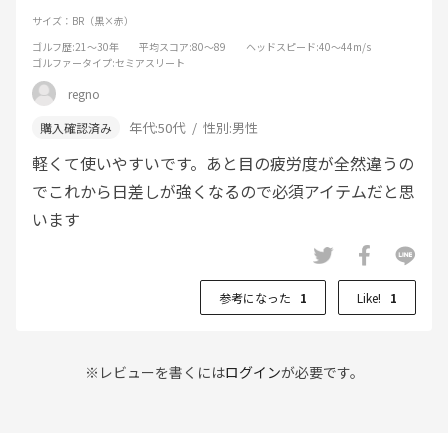
サイズ：BR（黒×赤）
ゴルフ歴
:21～30年
平均スコア
:80～89
ヘッドスピード
:40～44m/s
ゴルファータイプ
:セミアスリート
regno
年代:
50代
性別:
男性
軽くて使いやすいです。あと目の疲労度が全然違うの
でこれから日差しが強くなるので必須アイテムだと思
います
参考になった
1
Like!
1
※レビューを書くには
ログイン
が必要です。