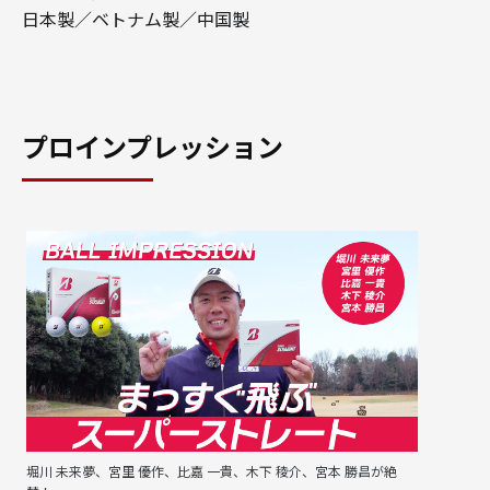
日本製／ベトナム製／中国製
プロインプレッション
堀川 未来夢、宮里 優作、比嘉 一貴、木下 稜介、宮本 勝昌が絶