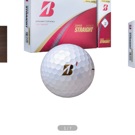
1
/
7