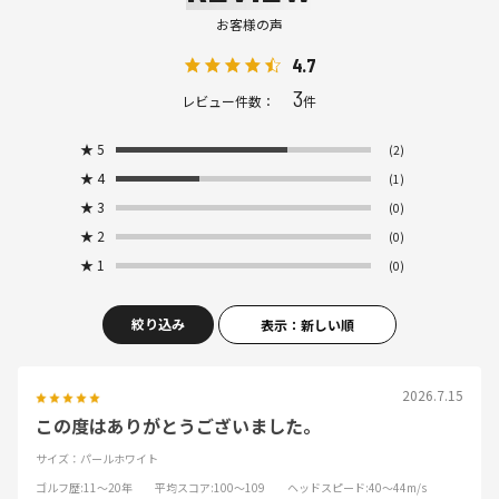
お客様の声
4.7
3
レビュー件数：
件
★
5
(2)
★
4
(1)
★
3
(0)
★
2
(0)
★
1
(0)
絞り込み
表示：新しい順
2026.7.15
この度はありがとうございました。
サイズ：パールホワイト
ゴルフ歴
:11～20年
平均スコア
:100～109
ヘッドスピード
:40～44m/s