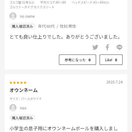
ゴルフ歴
:31年以上
平均スコア
:80～89
ヘッドスピード
:45～49m/s
ゴルファータイプ
:セミアスリート
no name
年代:
60代
性別:
男性
とても良い仕上りでした。ありがとうございました。
参考になった
0
Like!
0
2025.7.24
オウンネーム
サイズ：パールホワイト
nao
小学生の息子用にオウンネームボールを購入しまし