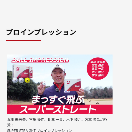
プロインプレッション
堀川 未来夢、宮里 優作、比嘉 一貴、木下 稜介、宮本 勝昌が絶
賛！
SUPER STRAIGHT プロインプレッション