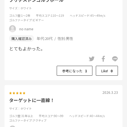
サイズ：ホワイト
ゴルフ歴
:1～2年
平均スコア
:110～119
ヘッドスピード
:45～49m/s
ゴルファータイプ
:ビギナー
no name
年代:
20代
性別:
男性
とてもよかった。
参考になった
1
Like!
0
2026.3.23
ターゲットに一直線！
サイズ：ホワイト
ゴルフ歴
:31年以上
平均スコア
:90～99
ヘッドスピード
:40～44m/s
ゴルファータイプ
:アクティブ