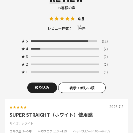
お客様の声
4.9
14
レビュー件数：
件
★
5
(12)
★
4
(2)
★
3
(0)
★
2
(0)
★
1
(0)
絞り込み
表示：新しい順
2026.7.8
SUPER STRAIGHT（ホワイト）使用感
サイズ：ホワイト
ゴルフ歴
:3～5年
平均スコア
:110～119
ヘッドスピード
:40～44m/s