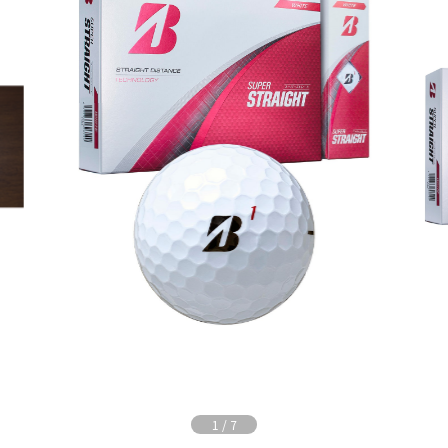
1
/
7