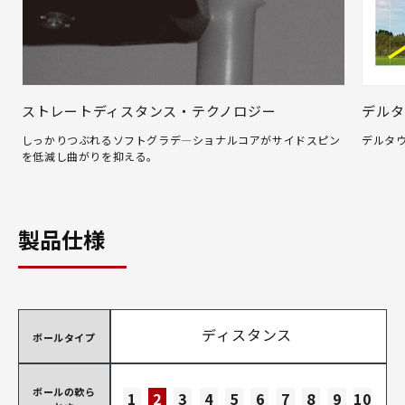
ストレートディスタンス・テクノロジー
デルタ
しっかりつぶれるソフトグラデ―ショナルコアがサイドスピン
デルタ
を低減し曲がりを抑える。
製品仕様
ディスタンス
ボールタイプ
ボールの軟ら
1
2
3
4
5
6
7
8
9
10