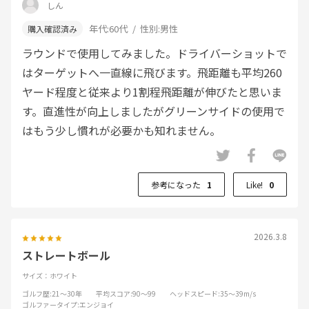
しん
年代:
60代
性別:
男性
ラウンドで使用してみました。ドライバーショットで
はターゲットへ一直線に飛びます。飛距離も平均260
ヤード程度と従来より1割程飛距離が伸びたと思いま
す。直進性が向上しましたがグリーンサイドの使用で
はもう少し慣れが必要かも知れません。
参考になった
1
Like!
0
2026.3.8
ストレートボール
サイズ：ホワイト
ゴルフ歴
:21～30年
平均スコア
:90～99
ヘッドスピード
:35～39m/s
ゴルファータイプ
:エンジョイ