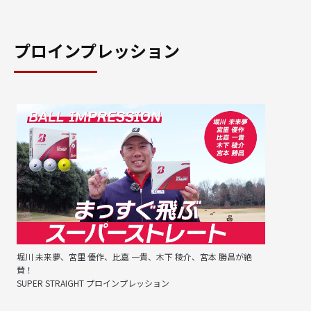
プロインプレッション
堀川 未来夢、宮里 優作、比嘉 一貴、木下 稜介、宮本 勝昌が絶
賛！
SUPER STRAIGHT プロインプレッション