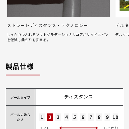
ストレートディスタンス・テクノロジー
デルタ
しっかりつぶれるソフトグラデ―ショナルコアがサイドスピン
デルタ
を低減し曲がりを抑える。
製品仕様
ディスタンス
ボールタイプ
ボールの軟ら
1
2
3
4
5
6
7
8
9
10
かさ
ソフト
しっかり