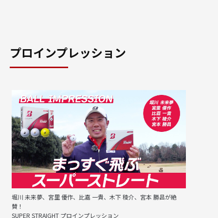
プロインプレッション
堀川 未来夢、宮里 優作、比嘉 一貴、木下 稜介、宮本 勝昌が絶
賛！
SUPER STRAIGHT プロインプレッション