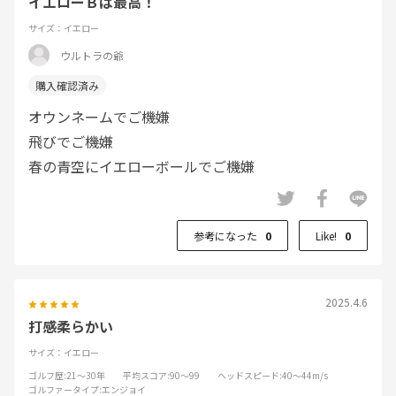
イエローＢは最高！
サイズ：イエロー
ウルトラの爺
オウンネームでご機嫌
飛びでご機嫌
春の青空にイエローボールでご機嫌
参考になった
0
Like!
0
2025.4.6
打感柔らかい
サイズ：イエロー
ゴルフ歴
:21～30年
平均スコア
:90～99
ヘッドスピード
:40～44m/s
ゴルファータイプ
:エンジョイ