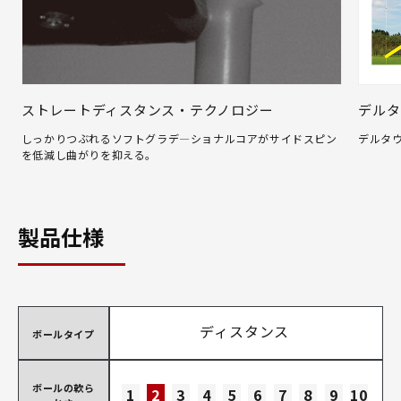
ストレートディスタンス・テクノロジー
デルタ
しっかりつぶれるソフトグラデ―ショナルコアがサイドスピン
デルタ
を低減し曲がりを抑える。
製品仕様
ディスタンス
ボールタイプ
ボールの軟ら
1
2
3
4
5
6
7
8
9
10