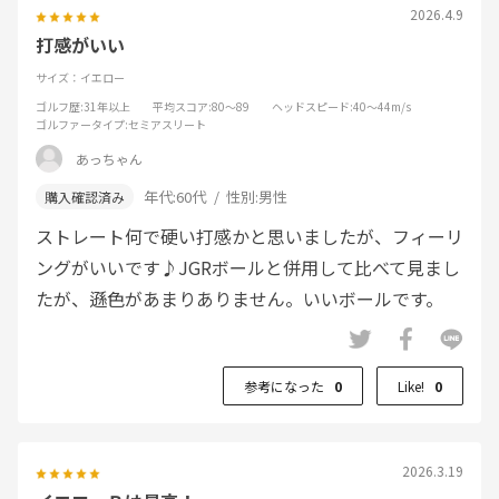
2026.4.9
打感がいい
サイズ：イエロー
ゴルフ歴
:31年以上
平均スコア
:80～89
ヘッドスピード
:40～44m/s
ゴルファータイプ
:セミアスリート
あっちゃん
年代:
60代
性別:
男性
ストレート何で硬い打感かと思いましたが、フィーリ
ングがいいです♪JGRボールと併用して比べて見まし
たが、遜色があまりありません。いいボールです。
参考になった
0
Like!
0
2026.3.19