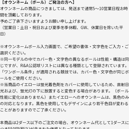
【オウンネーム（ボール）ご発注の方へ】
オウンネームの商品につきましては、発送まで通常5～10営業日程お時
間を頂戴しております。
予めご了承下さいますようお願い申し上げます。
（営業日：土日・祝日および夏季冬季休暇、GW、休業日を除いた平
日）
※オウンネームボール入力画面で、ご希望の書体・文字色をご入力・ご
選択ください。
※同一モデルの中でカバー色・文字色の異なるボールは性能・構造は同
じですが、R&A公認球リストには異なる種類として登録されています。
「ワンボール条件」が適用される競技では、カバー色・文字色が同じボ
ールをご使用ください。
※当商品のイエローは蛍光着色剤をカバーに使用しているため、直射日
光および、蛍光灯の下に放置すると変色する場合があります。（ボール
性能に変化はありません）またイエローへのオウンネームは、黒色のみ
の対応となります。黒色を使用してもデザインにより若干色目が変わる
ことがありますのでご了承ください。
本商品は2ダース以下のご注文の場合、オウンネーム代として1ダースに
つき550円(税込)が含まれた価格となっております。