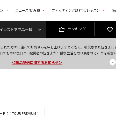
トン
ニュース/読み物
フィッティング試打会/レッスン
製
ランキング
インストア商品一覧
今なら新規会員登録で1,000円OFFクーポンプレゼント！
なられた方々に謹んでお悔やみを申し上げますとともに、被災された皆さまに
＜商品配送に関するお知らせ＞
日でも早い復旧と、被災者の皆さまが平穏な生活を取り戻されることを祈念
＜夏季休暇中のご注文・発送・お問い合わせ＞
ード：
" TOUR PREMIUM "