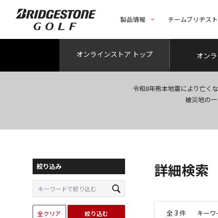
製品情報
チームブリヂス
オンライン
ストア トップ
オンラ
令和8年熊本地震により亡く
被災地の一
詳細検索
絞り込み
3
全
件
キーワ
全クリア
絞り込む