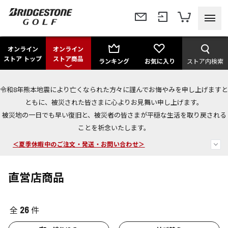
オンライン
オンライン
ストア トップ
ストア商品
ランキング
お気に入り
ストア内検索
令和8年熊本地震により亡くなられた方々に謹んでお悔やみを申し上げますと
今なら新規会員登録で1,000円OFFクーポンプレゼント！
ともに、被災された皆さまに心よりお見舞い申し上げます。
被災地の一日でも早い復旧と、被災者の皆さまが平穏な生活を取り戻される
＜商品配送に関するお知らせ＞
ことを祈念いたします。
＜夏季休暇中のご注文・発送・お問い合わせ＞
直営店商品
全
件
26