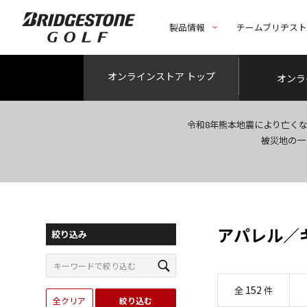
製品情報
チームブリヂス
オンライン
ストア トップ
オンラ
令和8年熊本地震により亡く
被災地の一
アパレル／
絞り込み
152
全
件
全クリア
絞り込む