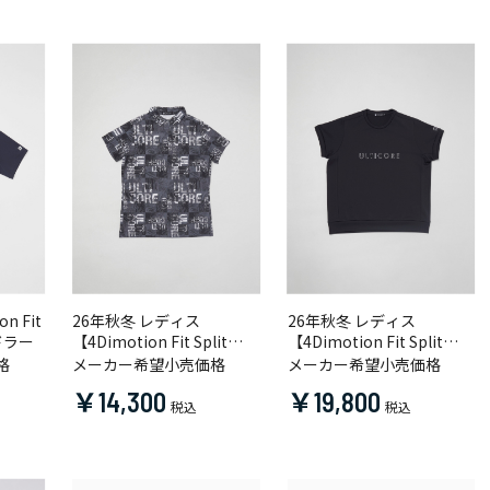
n Fit
26年秋冬 レディス
26年秋冬 レディス
ドラー
【4Dimotion Fit Split
【4Dimotion Fit Split
Raglan Sleeve】半袖共衿
Raglan Sleeve】半袖クル
格
メーカー希望小売価格
メーカー希望小売価格
シャツ
ーネックプルオーバー
￥14,300
￥19,800