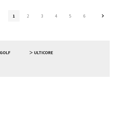
1
2
3
4
5
6
 GOLF
ULTICORE