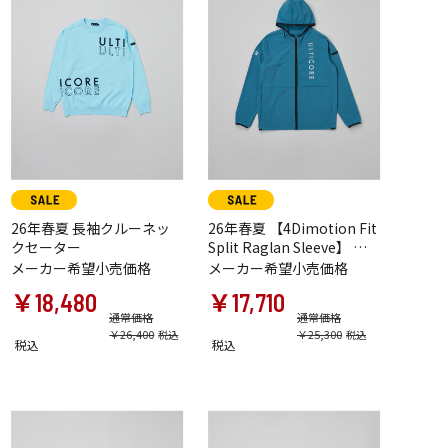
26年春夏 長袖クルーネッ
26年春夏 【4Dimotion Fit
クセーター
Split Raglan Sleeve】 長
袖前開きブルゾン
メーカー希望小売価格
メーカー希望小売価格
￥18,480
￥17,710
通常価格
通常価格
￥26,400
￥25,300