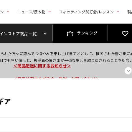
トン
ニュース/読み物
フィッティング試打会/レッスン
製
ランキング
インストア商品一覧
今なら新規会員登録で1,000円OFFクーポンプレゼント！
なられた方々に謹んでお悔やみを申し上げますとともに、被災された皆さまに
＜商品配送に関するお知らせ＞
日でも早い復旧と、被災者の皆さまが平穏な生活を取り戻されることを祈念
＜夏季休暇中のご注文・発送・お問い合わせ＞
ギア