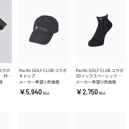
B コラボ
Pacific GOLF CLUB コラボ
Pacific GOLF CLUB コラボ
ス 衿付
キャップ
3Dソックスベーシック
（アンクル丈）
格
メーカー希望小売価格
メーカー希望小売価格
￥5,940
￥2,750