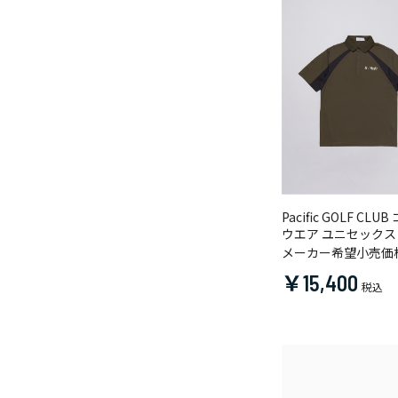
Pacific GOLF CLU
ウエア ユニセック
きシャツ
メーカー希望小売価
￥15,400