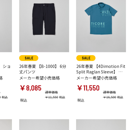
】 ショ
26年春夏 【B-1000】 6分
26年春夏 【4Dimotion Fit
丈パンツ
Split Raglan Sleeve】 半
袖シャツ
格
メーカー希望小売価格
メーカー希望小売価格
￥8,085
￥11,550
格
通常価格
通常価格
0
￥11,550
￥16,500