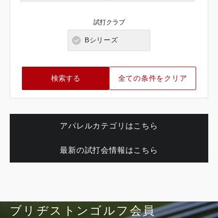
岐阜県
奈良県
山口県
大分県
試打クラブ
静岡県
和歌山県
徳島県
熊本県
Bシリーズ
愛知県
香川県
宮崎県
全ての条件をクリア
愛媛県
鹿児島県
高知県
沖縄県
アパレルカテゴリはこちら
最新の試打会情報はこちら
ブリヂストンゴルフ会員