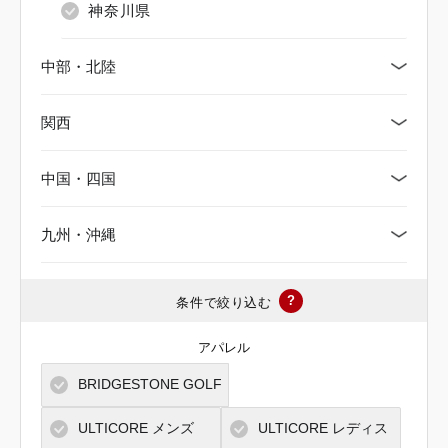
神奈川県
中部・北陸
関西
新潟県
中国・四国
富山県
京都府
九州・沖縄
石川県
大阪府
鳥取県
福井県
三重県
島根県
福岡県
?
条件で絞り込む
山梨県
滋賀県
岡山県
佐賀県
アパレル
BRIDGESTONE GOLF
長野県
兵庫県
広島県
長崎県
ULTICORE メンズ
ULTICORE レディス