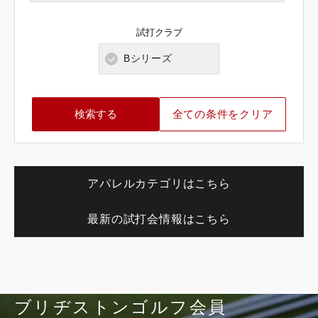
岐阜県
奈良県
山口県
大分県
試打クラブ
静岡県
和歌山県
徳島県
熊本県
Bシリーズ
愛知県
香川県
宮崎県
全ての条件をクリア
愛媛県
鹿児島県
高知県
沖縄県
アパレルカテゴリはこちら
最新の試打会情報はこちら
ブリヂストンゴルフ会員