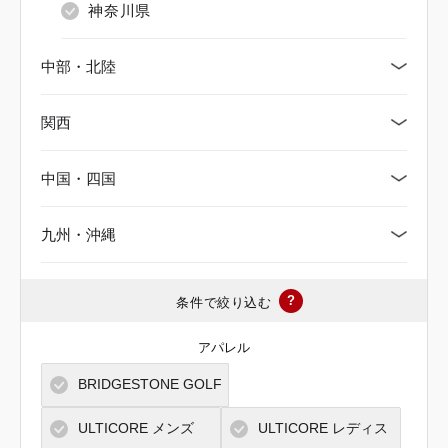
神奈川県
中部・北陸
関西
新潟県
中国・四国
富山県
京都府
九州・沖縄
石川県
大阪府
鳥取県
福井県
三重県
島根県
福岡県
?
条件で絞り込む
山梨県
滋賀県
岡山県
佐賀県
アパレル
BRIDGESTONE GOLF
長野県
兵庫県
広島県
長崎県
ULTICORE メンズ
ULTICORE レディス