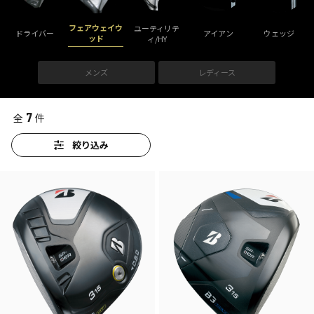
フェアウェイウ
ユーティリテ
ドライバー
アイアン
ウェッジ
ッド
ィ/HY
メンズ
レディース
7
全
件
絞り込み