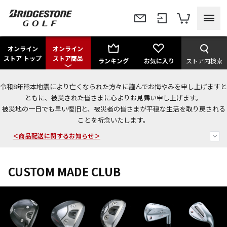
オンライン
オンライン
ストア トップ
ストア商品
ランキング
お気に入り
ストア内検索
令和8年熊本地震により亡くなられた方々に謹んでお悔やみを申し上げますと
＜夏季休暇中のご注文・発送・お問い合わせ＞
ともに、被災された皆さまに心よりお見舞い申し上げます。
被災地の一日でも早い復旧と、被災者の皆さまが平穏な生活を取り戻される
今なら新規会員登録で1,000円OFFクーポンプレゼント！
ことを祈念いたします。
＜商品配送に関するお知らせ＞
CUSTOM MADE CLUB