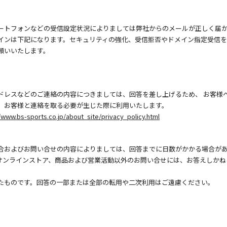
ートフォンなどの受信設定状況によりましては弊社からのメールが正しく届
インは下記になります。セキュリティの強化、受信拒否やドメイン指定受信
願いいたします。
ドレスなどのご連絡の内容につきましては、回答を差し上げるため、 お客様
、お客様と連絡を取る必要が生じた際に利用いたします。
/www.bs-sports.co.jp/about_site/privacy_policy.html
合およびお問い合せの内容によりましては、回答までに日数がかかる場合が
オンラインストア、商品および営業活動以外のお問い合せには、お答えしかね
たものです。回答の一部または全部の転用や二次利用はご遠慮ください。