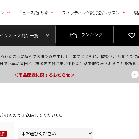
トン
ニュース/読み物
フィッティング試打会/レッスン
製
ランキング
インストア商品一覧
今なら新規会員登録で1,000円OFFクーポンプレゼント！
なられた方々に謹んでお悔やみを申し上げますとともに、被災された皆さまに
＜商品配送に関するお知らせ＞
日でも早い復旧と、被災者の皆さまが平穏な生活を取り戻されることを祈念
＜夏季休暇中のご注文・発送・お問い合わせ＞
ご記入のうえ送信してください。