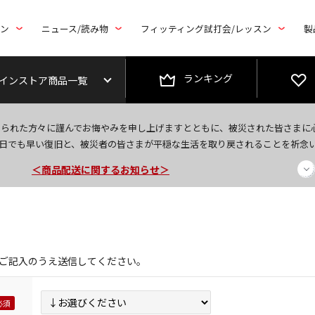
トン
ニュース/読み物
フィッティング試打会/レッスン
製
ランキング
インストア商品一覧
今なら新規会員登録で1,000円OFFクーポンプレゼント！
なられた方々に謹んでお悔やみを申し上げますとともに、被災された皆さまに
＜商品配送に関するお知らせ＞
日でも早い復旧と、被災者の皆さまが平穏な生活を取り戻されることを祈念
＜夏季休暇中のご注文・発送・お問い合わせ＞
ご記入のうえ送信してください。