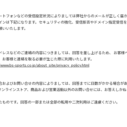
ートフォンなどの受信設定状況によりましては弊社からのメールが正しく届
インは下記になります。セキュリティの強化、受信拒否やドメイン指定受信
願いいたします。
ドレスなどのご連絡の内容につきましては、回答を差し上げるため、 お客様
、お客様と連絡を取る必要が生じた際に利用いたします。
/www.bs-sports.co.jp/about_site/privacy_policy.html
合およびお問い合せの内容によりましては、回答までに日数がかかる場合が
オンラインストア、商品および営業活動以外のお問い合せには、お答えしかね
たものです。回答の一部または全部の転用や二次利用はご遠慮ください。