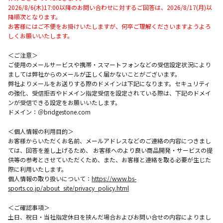
2026/8/6(木)17:00以降のお問い合わせに対するご回答は、2026/8/17(月)以
降順次となります。
お客様にはご不便をお掛けいたしますが、何卒ご理解くださいますようよろ
しくお願いいたします。
＜ご注意＞
ご使用のメールサービスや携帯・スマートフォンなどの受信設定状況により
ましては弊社からのメールが正しく届かないことがございます。
弊社よりメールをお送りする際のドメインは下記になります。セキュリティ
の強化、受信拒否やドメイン指定受信を設定されている際は、下記のドメイ
ンが受信できる設定をお願いいたします。
ドメイン：＠bridgestone.com
＜個人情報の利用目的＞
お客様からいただくお名前、メールアドレスなどのご連絡の内容につきまし
ては、回答を差し上げるため、 お客様へのより良い商品開発・サービスの提
供等の参考とさせていただくため、また、お客様と連絡を取る必要が生じた
際に利用いたします。
個人情報の取り扱いについて：
https://www.bs-
sports.co.jp/about_site/privacy_policy.html
＜ご確認事項＞
土日、祝日・当社指定休日を挟んだ場合およびお問い合せの内容によりまし