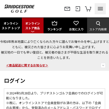
オンライン
オンライン
ストア トップ
ストア商品
ランキング
お気に入り
ストア内検索
令和8年熊本地震により亡くなられた方々に謹んでお悔やみを申し上げますと
ともに、被災された皆さまに心よりお見舞い申し上げます。
被災地の一日でも早い復旧と、被災者の皆さまが平穏な生活を取り戻される
今なら新規会員登録で1,000円OFFクーポンプレゼント！
ことを祈念いたします。
＜商品配送に関するお知らせ＞
＜夏季休暇中のご注文・発送・お問い合わせ＞
ログイン
※2024年5月28日より、ブリヂストンゴルフ会員IDでのログインが可
能になりました。
※既に、
オンラインストアで会員登録がお済の方は、以下の「会員
のお客様」から、登録済みのメールアドレス・パスワードでログイ