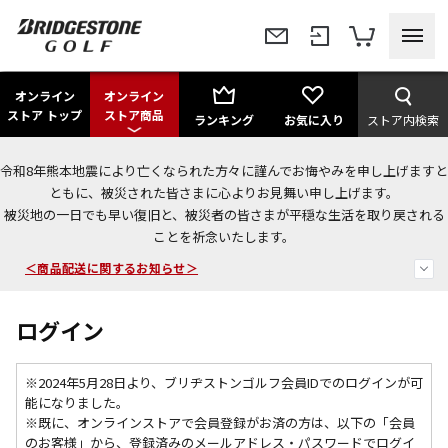
オンライン
オンライン
ストア トップ
ストア商品
ランキング
お気に入り
ストア内検索
令和8年熊本地震により亡くなられた方々に謹んでお悔やみを申し上げますと
ともに、被災された皆さまに心よりお見舞い申し上げます。
被災地の一日でも早い復旧と、被災者の皆さまが平穏な生活を取り戻される
今なら新規会員登録で1,000円OFFクーポンプレゼント！
ことを祈念いたします。
＜商品配送に関するお知らせ＞
＜夏季休暇中のご注文・発送・お問い合わせ＞
ログイン
※2024年5月28日より、ブリヂストンゴルフ会員IDでのログインが可
能になりました。
※既に、
オンラインストアで会員登録がお済の方は、以下の「会員
のお客様」から、登録済みのメールアドレス・パスワードでログイ