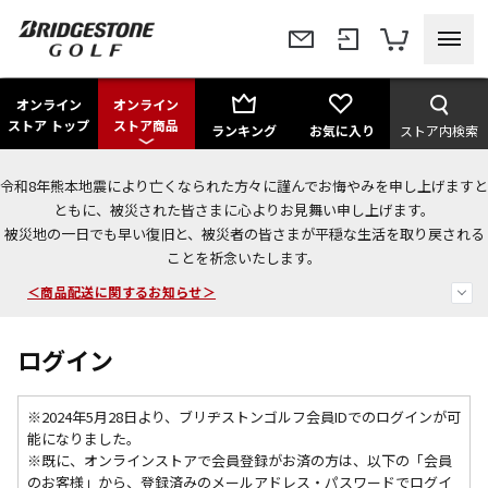
オンライン
オンライン
ストア トップ
ストア商品
ランキング
お気に入り
ストア内検索
令和8年熊本地震により亡くなられた方々に謹んでお悔やみを申し上げますと
＜夏季休暇中のご注文・発送・お問い合わせ＞
ともに、被災された皆さまに心よりお見舞い申し上げます。
被災地の一日でも早い復旧と、被災者の皆さまが平穏な生活を取り戻される
今なら新規会員登録で1,000円OFFクーポンプレゼント！
ことを祈念いたします。
＜商品配送に関するお知らせ＞
ログイン
※2024年5月28日より、ブリヂストンゴルフ会員IDでのログインが可
能になりました。
※既に、
オンラインストアで会員登録がお済の方は、以下の「会員
のお客様」から、登録済みのメールアドレス・パスワードでログイ