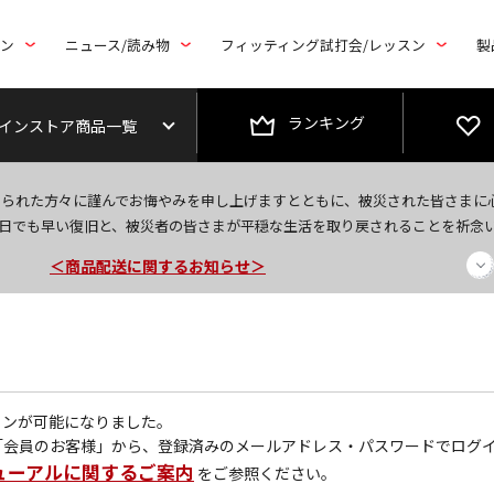
トン
ニュース/読み物
フィッティング試打会/レッスン
製
ランキング
インストア商品一覧
今なら新規会員登録で1,000円OFFクーポンプレゼント！
なられた方々に謹んでお悔やみを申し上げますとともに、被災された皆さまに
＜商品配送に関するお知らせ＞
日でも早い復旧と、被災者の皆さまが平穏な生活を取り戻されることを祈念
＜夏季休暇中のご注文・発送・お問い合わせ＞
グインが可能になりました。
「会員のお客様」から、登録済みのメールアドレス・パスワードでログ
ューアルに関するご案内
をご参照ください。