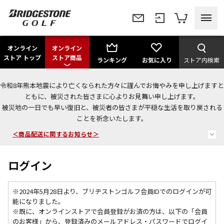
オンライン
オンライン
ストア トップ
ストア商品
ランキング
お気に入り
ストア内検索
令和8年熊本地震により亡くなられた方々に謹んでお悔やみを申し上げますと
ともに、被災された皆さまに心よりお見舞い申し上げます。
被災地の一日でも早い復旧と、被災者の皆さまが平穏な生活を取り戻される
今なら新規会員登録で1,000円OFFクーポンプレゼント！
ことを祈念いたします。
＜商品配送に関するお知らせ＞
＜夏季休暇中のご注文・発送・お問い合わせ＞
ログイン
※2024年5月28日より、ブリヂストンゴルフ会員IDでのログインが可
能になりました。
※既に、
オンラインストアで会員登録がお済の方は、以下の「会員
のお客様」から、登録済みのメールアドレス・パスワードでログイ