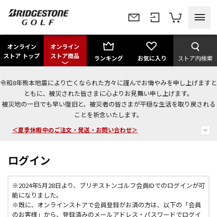
オンライン
オンライン
ストア トップ
ストア商品
ランキング
お気に入り
ストア内検索
令和8年熊本地震により亡くなられた方々に謹んでお悔やみを申し上げますと
今なら新規会員登録で1,000円OFFクーポンプレゼント！
ともに、被災された皆さまに心よりお見舞い申し上げます。
被災地の一日でも早い復旧と、被災者の皆さまが平穏な生活を取り戻される
＜商品配送に関するお知らせ＞
ことを祈念いたします。
＜夏季休暇中のご注文・発送・お問い合わせ＞
ログイン
※2024年5月28日より、ブリヂストンゴルフ会員IDでのログインが可
能になりました。
※既に、
オンラインストアで会員登録がお済の方は、以下の「会員
のお客様」から、登録済みのメールアドレス・パスワードでログイ