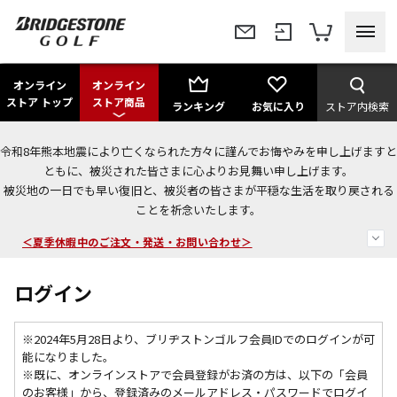
オンライン
オンライン
ストア トップ
ストア商品
ランキング
お気に入り
ストア内検索
令和8年熊本地震により亡くなられた方々に謹んでお悔やみを申し上げますと
今なら新規会員登録で1,000円OFFクーポンプレゼント！
ともに、被災された皆さまに心よりお見舞い申し上げます。
被災地の一日でも早い復旧と、被災者の皆さまが平穏な生活を取り戻される
＜商品配送に関するお知らせ＞
ことを祈念いたします。
＜夏季休暇中のご注文・発送・お問い合わせ＞
ログイン
※2024年5月28日より、ブリヂストンゴルフ会員IDでのログインが可
能になりました。
※既に、
オンラインストアで会員登録がお済の方は、以下の「会員
のお客様」から、登録済みのメールアドレス・パスワードでログイ