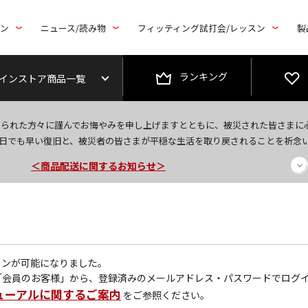
トン
ニュース/読み物
フィッティング試打会/レッスン
製
ランキング
インストア商品一覧
今なら新規会員登録で1,000円OFFクーポンプレゼント！
なられた方々に謹んでお悔やみを申し上げますとともに、被災された皆さまに
日でも早い復旧と、被災者の皆さまが平穏な生活を取り戻されることを祈念
＜商品配送に関するお知らせ＞
＜夏季休暇中のご注文・発送・お問い合わせ＞
グインが可能になりました。
「会員のお客様」から、登録済みのメールアドレス・パスワードでログ
ューアルに関するご案内
をご参照ください。