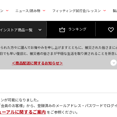
トン
ニュース/読み物
フィッティング試打会/レッスン
製
ランキング
インストア商品一覧
＜夏季休暇中のご注文・発送・お問い合わせ＞
なられた方々に謹んでお悔やみを申し上げますとともに、被災された皆さまに
今なら新規会員登録で1,000円OFFクーポンプレゼント！
日でも早い復旧と、被災者の皆さまが平穏な生活を取り戻されることを祈念
＜商品配送に関するお知らせ＞
グインが可能になりました。
「会員のお客様」から、登録済みのメールアドレス・パスワードでログ
ューアルに関するご案内
をご参照ください。