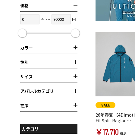
価格
円
～
円
カラー
性別
サイズ
アパレルカテゴリ
在庫
26年春夏 【4Dimoti
Fit Split Raglan
Sleeve】 長袖前開
カテゴリ
￥17,710
ゾン