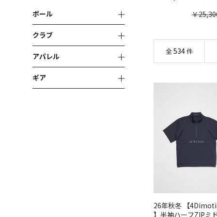
ボール
￥25,30
クラブ
534
全
件
アパレル
ギア
26年秋冬 【4Dimotio
】半袖ハーフZIPミ