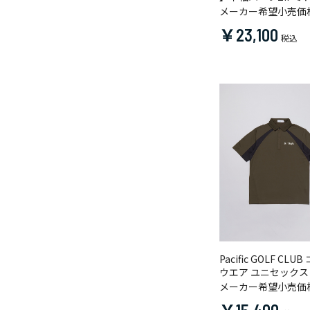
メーカー希望小売価
￥23,100
Pacific GOLF CLU
ウエア ユニセック
きシャツ
メーカー希望小売価