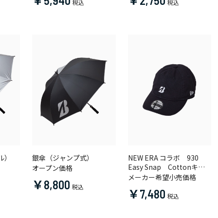
￥5,940
￥2,750
ル）
銀傘（ジャンプ式）
NEW ERA コラボ 930
Easy Snap Cottonキャ
オープン価格
ップ
メーカー希望小売価格
￥8,800
￥7,480