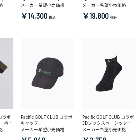
Raglan Sleeve】半袖共衿
Raglan Sleeve】半袖クル
格
メーカー希望小売価格
メーカー希望小売価格
シャツ
ーネックプルオーバー
￥14,300
￥19,800
B コラボ
Pacific GOLF CLUB コラボ
Pacific GOLF CLUB コラボ
ス 衿付
キャップ
3Dソックスベーシック
（アンクル丈）
格
メーカー希望小売価格
メーカー希望小売価格