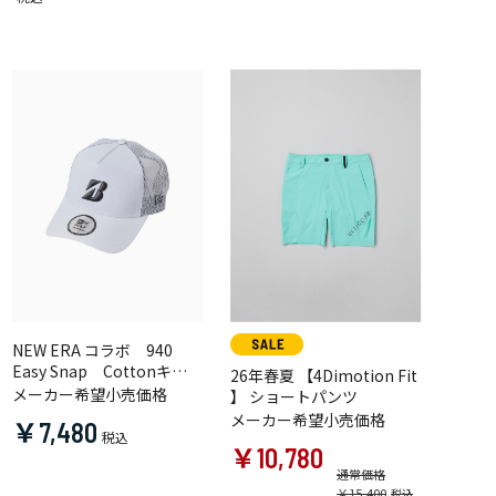
NEW ERA コラボ 940
Easy Snap Cottonキャ
26年春夏 【4Dimotion Fit
ップ
メーカー希望小売価格
】 ショートパンツ
メーカー希望小売価格
￥7,480
￥10,780
通常価格
￥15,400