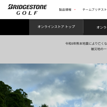
製品情報
チームブリヂス
オンライン
ストア トップ
オンラ
令和8年熊本地震により亡く
被災地の一