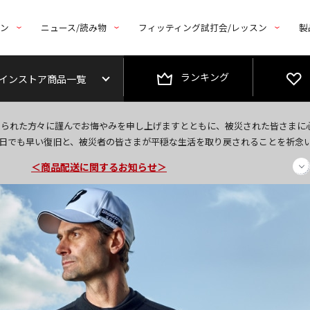
トン
ニュース/読み物
フィッティング試打会/レッスン
製
ランキング
インストア商品一覧
今なら新規会員登録で1,000円OFFクーポンプレゼント！
なられた方々に謹んでお悔やみを申し上げますとともに、被災された皆さまに
＜商品配送に関するお知らせ＞
日でも早い復旧と、被災者の皆さまが平穏な生活を取り戻されることを祈念
＜夏季休暇中のご注文・発送・お問い合わせ＞