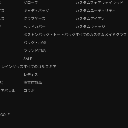
ス
グローブ
カスタムフェアウェイウッド
プス
キャディバッグ
カスタムユーティリティ
ムス
クラブケース
カスタムアイアン
子
ヘッドカバー
カスタムウェッジ
ボストンバッグ・トートバッグ
すべてのカスタムメイドクラブ
バッグ・小物
ラウンド用品
SALE
・レイングッズ
すべてのゴルフギア
）
レディス
ス）
直営店商品
フアパレル
コラボ
 GOLF