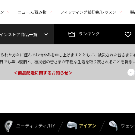
トン
ニュース/読み物
フィッティング試打会/レッスン
製
ランキング
インストア商品一覧
今なら新規会員登録で1,000円OFFクーポンプレゼント！
なられた方々に謹んでお悔やみを申し上げますとともに、被災された皆さまに
日でも早い復旧と、被災者の皆さまが平穏な生活を取り戻されることを祈念
＜商品配送に関するお知らせ＞
＜夏季休暇中のご注文・発送・お問い合わせ＞
ユーティリティ/HY
アイアン
ウェッ