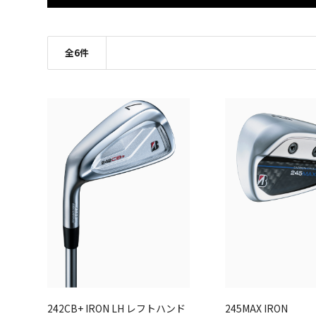
全
6
件
242CB+ IRON LH レフトハンド
245MAX IRON