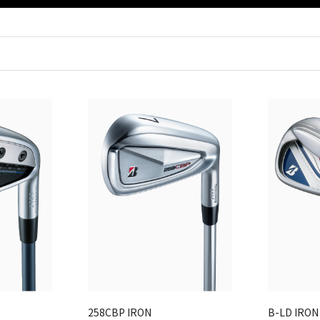
258CBP IRON
B-LD IRON