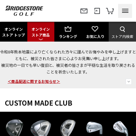
オンライン
オンライン
ストア トップ
ストア商品
ランキング
お気に入り
ストア内検索
令和8年熊本地震により亡くなられた方々に謹んでお悔やみを申し上げますと
＜夏季休暇中のご注文・発送・お問い合わせ＞
ともに、被災された皆さまに心よりお見舞い申し上げます。
被災地の一日でも早い復旧と、被災者の皆さまが平穏な生活を取り戻される
今なら新規会員登録で1,000円OFFクーポンプレゼント！
ことを祈念いたします。
＜商品配送に関するお知らせ＞
CUSTOM MADE CLUB