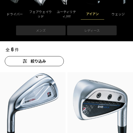
フェアウェイウ
ユーティリテ
アイアン
ドライバー
ウェッジ
ッド
ィ/HY
メンズ
レディース
6
全
件
絞り込み