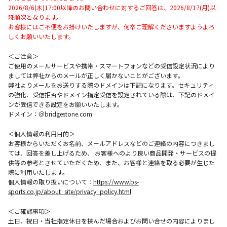
2026/8/6(木)17:00以降のお問い合わせに対するご回答は、2026/8/17(月)以
降順次となります。
お客様にはご不便をお掛けいたしますが、何卒ご理解くださいますようよろ
しくお願いいたします。
＜ご注意＞
ご使用のメールサービスや携帯・スマートフォンなどの受信設定状況により
ましては弊社からのメールが正しく届かないことがございます。
弊社よりメールをお送りする際のドメインは下記になります。セキュリティ
の強化、受信拒否やドメイン指定受信を設定されている際は、下記のドメイ
ンが受信できる設定をお願いいたします。
ドメイン：＠bridgestone.com
＜個人情報の利用目的＞
お客様からいただくお名前、メールアドレスなどのご連絡の内容につきまし
ては、回答を差し上げるため、 お客様へのより良い商品開発・サービスの提
供等の参考とさせていただくため、また、お客様と連絡を取る必要が生じた
際に利用いたします。
個人情報の取り扱いについて：
https://www.bs-
sports.co.jp/about_site/privacy_policy.html
＜ご確認事項＞
土日、祝日・当社指定休日を挟んだ場合およびお問い合せの内容によりまし