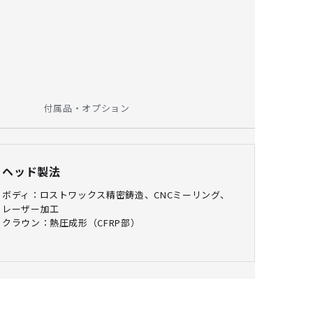
付属品・オプション
ヘッド製法
ボディ：ロストワックス精密鋳造、CNCミーリング、
レーザー加工
クラウン：熱圧成形（CFRP部）