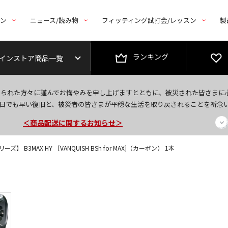
トン
ニュース/読み物
フィッティング試打会/レッスン
製
ランキング
インストア商品一覧
今なら新規会員登録で1,000円OFFクーポンプレゼント！
なられた方々に謹んでお悔やみを申し上げますとともに、被災された皆さまに
＜商品配送に関するお知らせ＞
日でも早い復旧と、被災者の皆さまが平穏な生活を取り戻されることを祈念
＜夏季休暇中のご注文・発送・お問い合わせ＞
ズ】 B3MAX HY ［VANQUISH BSh for MAX]（カーボン） 1本