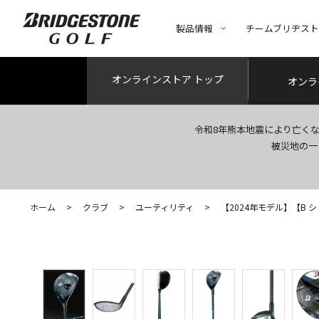
製品情報
チームブリヂス
オンライン
ストア トップ
オンラ
令和8年熊本地震により亡く
被災地の一
ホーム
>
クラブ
>
ユーティリティ
>
【2024年モデル】【B シリー