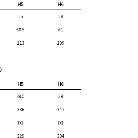
H5
H6
25
28
60.5
61
113
109
ン）
H5
H6
39.5
39
336
341
D1
D1
329
334