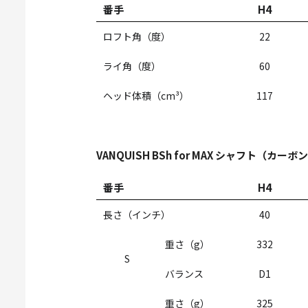
番手
H4
ロフト角（度）
22
ライ角（度）
60
ヘッド体積（cm³）
117
VANQUISH BSh for MAX シャフト（カーボ
番手
H4
長さ（インチ）
40
重さ（g）
332
S
バランス
D1
重さ（g）
325