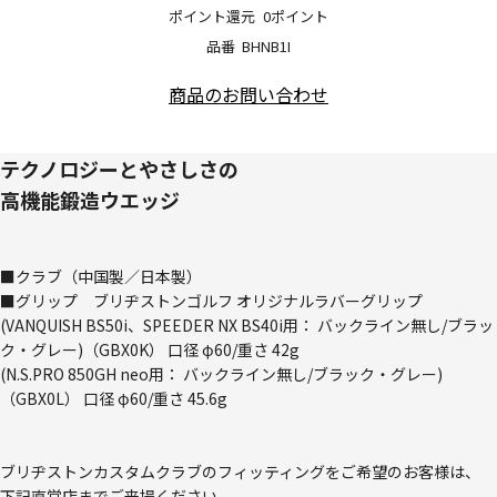
ポイント還元
0ポイント
品番
BHNB1I
商品のお問い合わせ
テクノロジーとやさしさの
高機能鍛造ウエッジ
■クラブ（中国製／日本製）
■グリップ ブリヂストンゴルフ オリジナルラバーグリップ
(VANQUISH BS50i、SPEEDER NX BS40i用： バックライン無し/ブラッ
ク・グレー)（GBX0K） 口径 φ60/重さ 42g
(N.S.PRO 850GH neo用： バックライン無し/ブラック・グレー)
（GBX0L） 口径 φ60/重さ 45.6g
ブリヂストンカスタムクラブのフィッティングをご希望のお客様は、
下記直営店までご来場ください。