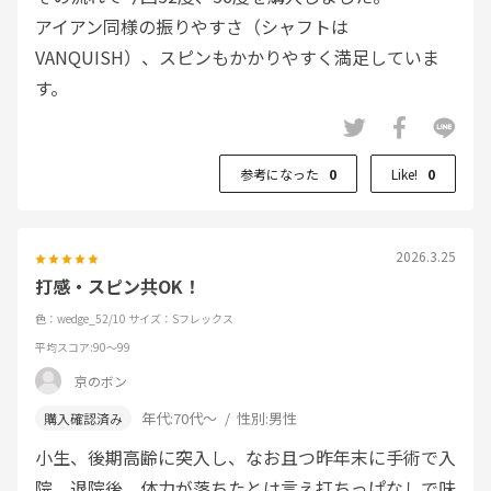
アイアン同様の振りやすさ（シャフトは
VANQUISH）、スピンもかかりやすく満足していま
す。
参考になった
0
Like!
0
2026.3.25
打感・スピン共OK！
色：wedge_52/10
サイズ：Sフレックス
平均スコア
:90～99
京のボン
年代:
70代～
性別:
男性
小生、後期高齢に突入し、なお且つ昨年末に手術で入
院。退院後、体力が落ちたとは言え打ちっぱなしで味