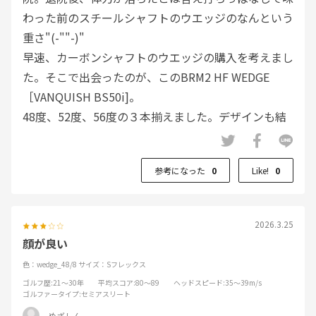
わった前のスチールシャフトのウエッジのなんという
重さ"(-""-)"
早速、カーボンシャフトのウエッジの購入を考えまし
た。そこで出会ったのが、このBRM2 HF WEDGE
［VANQUISH BS50i]。
48度、52度、56度の３本揃えました。デザインも結
構良いし、打感もスピンも良く効いて気に入ってま
す。
参考になった
0
Like!
0
2026.3.25
顔が良い
色：wedge_48/8
サイズ：Sフレックス
ゴルフ歴
:21～30年
平均スコア
:80～89
ヘッドスピード
:35～39m/s
ゴルファータイプ
:セミアスリート
めざしん