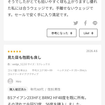
そうでしたがとても拾いやすく球も上がりますし優れ
た私には合うウェッジです。手離せないウェッジで
す。セールで安く手に入り満足です。
参考になった
0
Like!
0
2026.4.6
見た目も性能も良し
色：wedge_52/10
サイズ：Sフレックス
ゴルフ歴
:31年以上
平均スコア
:90～99
ヘッドスピード
:35～39m/s
ゴルファータイプ
:アクティブ
Hiro
年代:
60代
性別:
男性
BSアイアン233HFとBRM2 HF48度を既に所有。
その流れで今回52度、56度を購入しました。