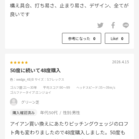
構え具合、打ち易さ、止まり易さ、デザイン、全てが
良いです
参考になった
0
Like!
0
2026.4.15
50度に続いて48度購入
色：wedge_48/8
サイズ：Sフレックス
ゴルフ歴
:21～30年
平均スコア
:90～99
ヘッドスピード
:35～39m/s
ゴルファータイプ
:エンジョイ
グリーン芝
年代:
50代
性別:
男性
アイアン買い換えにあたりピッチングウェッジのロフ
ト角も変わりましたので48度購入しました。50度も