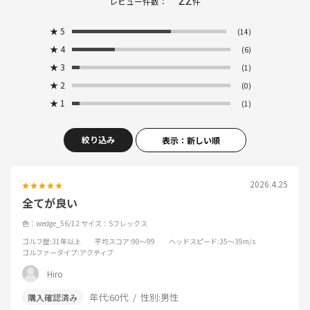
レビュー件数：
件
★
5
(14)
★
4
(6)
★
3
(1)
★
2
(0)
★
1
(1)
絞り込み
表示：新しい順
2026.4.25
全てが良い
色：wedge_56/12
サイズ：Sフレックス
ゴルフ歴
:31年以上
平均スコア
:90～99
ヘッドスピード
:35～39m/s
ゴルファータイプ
:アクティブ
Hiro
年代:
60代
性別:
男性