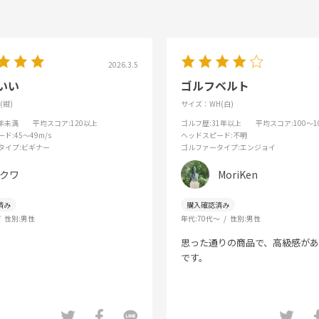
2026.3.5
いい
ゴルフベルト
(紺)
サイズ：WH(白)
1年未満
平均スコア
:120以上
ゴルフ歴
:31年以上
平均スコア
:100～1
ード
:45～49m/s
ヘッドスピード
:不明
タイプ
:ビギナー
ゴルファータイプ
:エンジョイ
クワ
MoriKen
性別:
男性
年代:
70代～
性別:
男性
思った通りの商品で、高級感があ
です。