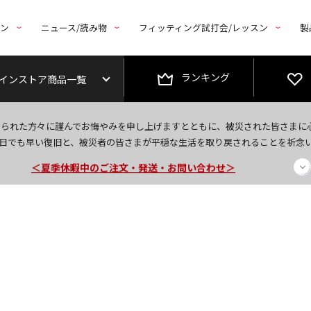
トン
ニュース/読み物
フィッティング試打会/レッスン
製
ランキング
インストア商品一覧
今なら新規会員登録で1,000円OFFクーポンプレゼント！
なられた方々に謹んでお悔やみを申し上げますとともに、被災された皆さまに
＜商品配送に関するお知らせ＞
日でも早い復旧と、被災者の皆さまが平穏な生活を取り戻されることを祈念
＜夏季休暇中のご注文・発送・お問い合わせ＞