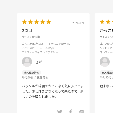
2026.3.21
2つ目
かっこ
サイズ：NA(紺)
サイズ：NA
ゴルフ歴
:31年以上
平均スコア
:80～89
ゴルフ歴
:
ヘッドスピード
:40～44m/s
ヘッドスピ
ゴルファータイプ
:セミアスリート
ゴルファー
さだ
年代:
60代
性別:
男性
年代:
50代
バックルが綺麗でかっこよく気に入ってま
弛まない
した。少し輝きがなくなって来たので、新
しいのを購入しました。