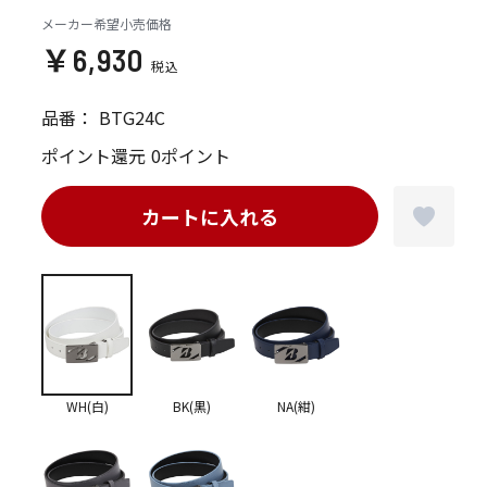
メーカー希望小売価格
￥6,930
品番：
BTG24C
ポイント還元
0ポイント
カートに入れる
WH(白)
BK(黒)
NA(紺)