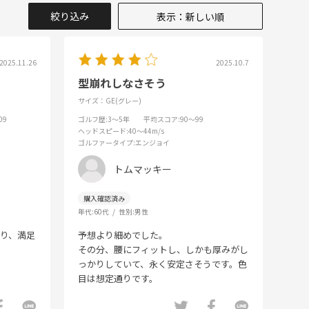
絞り込み
表示：新しい順
2025.11.26
2025.10.7
型崩れしなさそう
サイズ：GE(グレー)
09
ゴルフ歴
:3～5年
平均スコア
:90～99
ヘッドスピード
:40～44m/s
ゴルファータイプ
:エンジョイ
トムマッキー
年代:
60代
性別:
男性
り、満足
予想より細めでした。
その分、腰にフィットし、しかも厚みがし
っかりしていて、永く安定さそうです。色
目は想定通りです。