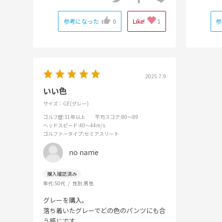
参考になった
0
Like!
1
参
2025.7.9
いい色
サイズ：GE(グレー)
ゴルフ歴
:31年以上
平均スコア
:80～89
ヘッドスピード
:40～44m/s
ゴルファータイプ
:セミアスリート
no name
年代:
50代
性別:
男性
グレーを購入。
落ち着いたグレーでどの色のパンツにも合
う感じです。