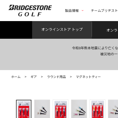
製品情報
チームブリヂス
オンライン
ストア トップ
オンラ
令和8年熊本地震により亡く
被災地の一
ホーム
>
ギア
>
ラウンド用品
>
マグネットティー