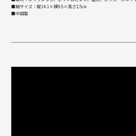
■箱サイズ：縦14.1×横9.5×高さ2.5㎝
■中国製