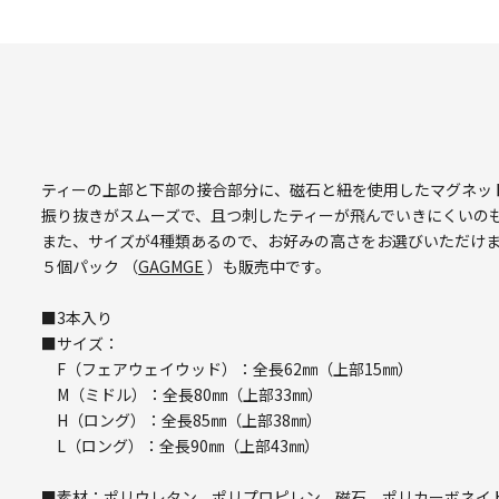
ティーの上部と下部の接合部分に、磁石と紐を使用したマグネッ
振り抜きがスムーズで、且つ刺したティーが飛んでいきにくいの
また、サイズが4種類あるので、お好みの高さをお選びいただけ
５個パック （
GAGMGE
）も販売中です。
■3本入り
■サイズ：
F（フェアウェイウッド）：全長62㎜（上部15㎜）
M（ミドル）：全長80㎜（上部33㎜）
H（ロング）：全長85㎜（上部38㎜）
L（ロング）：全長90㎜（上部43㎜）
■素材：ポリウレタン、ポリプロピレン、磁石、ポリカーボネイ