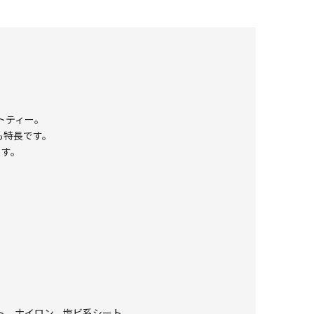
トティー。
も特長です。
ます。
ト、ナイロン、塩ビ系シート